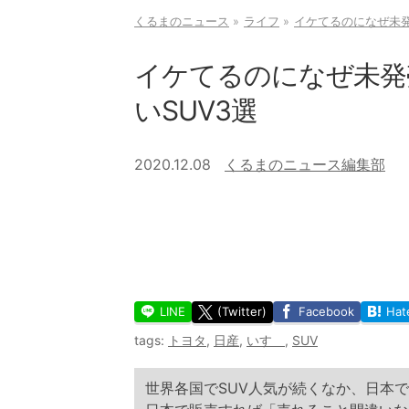
くるまのニュース
ライフ
イケてるのになぜ未発
イケてるのになぜ未発
いSUV3選
2020.12.08
くるまのニュース編集部
LINE
(Twitter)
Facebook
Hat
tags:
トヨタ
,
日産
,
いすゞ
,
SUV
世界各国でSUV人気が続くなか、日本