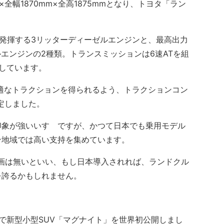
×全幅1870mm×全高1875mmとなり、トヨタ「ラン
。
発揮する3リッターディーゼルエンジンと、最高出力
ゼルエンジンの2種類。トランスミッションは6速ATを組
定しています。
適なトラクションを得られるよう、トラクションコン
設定しました。
象が強いいすゞですが、かつて日本でも乗用モデル
ン地域では高い支持を集めています。
画は無いといい、もし日本導入されれば、ランドクル
を誇るかもしれません。
場で新型小型SUV「マグナイト」を世界初公開しまし