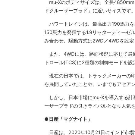
mu-Xのボディサイズは、全長4850mm
ドクルーザープラド」に近いサイズです
パワートレインは、最高出力190馬力を
150馬力を発揮する1.9リッターディー
み合わせ、駆動方式は2WD／4WDを設
また、4WDには、路面状況に応じて最
トロール(TCS)に2種類の制御モードを
現在の日本では、トラックメーカーの印
を展開していたことや、いまでもアセア
しかし、日本市場にmu-Xを導入する計
ーザープラドの良きライバルとなり人気
●日産「マグナイト」
日産は、2020年10月21日にインド市