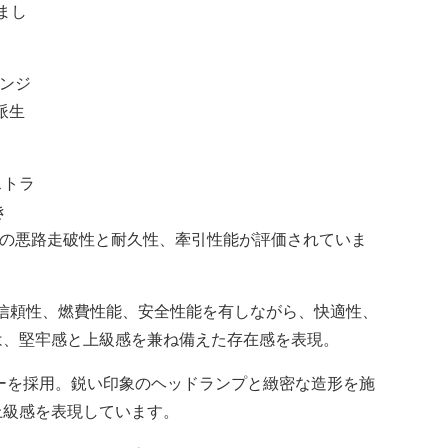
まし
ェンジ
派生
ストラ
き
cle)ならではの悪路走破性と耐久性、牽引性能が評価されていま
信頼性、燃費性能、安全性能を有しながら、快適性、
は、堅牢感と上級感を兼ね備えた存在感を表現。
ターを採用。鋭い印象のヘッドランプと緻密な造形を施
上級感を表現しています。