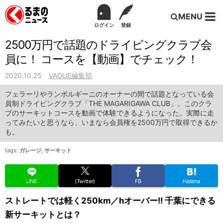
MENU
ログイン
登録
2500万円で話題のドライビングクラブ会
員に！ コースを【動画】でチェック！
2020.10.25
VAGUE編集部
フェラーリやランボルギーニのオーナーの間で話題となっている会
員制ドライビングクラブ「THE MAGARIGAWA CLUB」。このクラ
ブのサーキットコースを動画で体験できるようになった。実際に走
ってみたいと思うなら、いまなら会員権を2500万円で取得できるか
も。
tags:
ガレージ
,
サーキット
LINE
(Twitter)
FB
Hatena
ストレートでは軽く250km／hオーバー!! 千葉にできる
新サーキットとは？