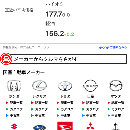
ハイオク
直近の平均価格
177.7
0.0
軽油
156.2
-0.2
情報提供元：株式会社ゴーゴーラボ
gogogsで詳細をみる
メーカーからクルマをさがす
国産自動車メーカー
ホンダ
レクサス
トヨタ
日産
マツダ
記事一覧
記事一覧
記事一覧
記事一覧
記事一覧
カタログ
カタログ
カタログ
カタログ
カタログ
中古車
中古車
中古車
中古車
中古車