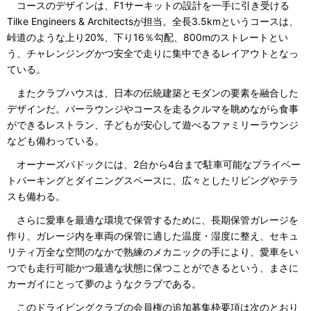
コースのデザインは、F1サーキットの設計を一手に引き受ける
Tilke Engineers & Architectsが担当。全長3.5kmというコースは、
峠道のような上り20%、下り16％勾配、800mのストレートとい
う、チャレンジングかつ安全で走りに集中できるレイアウトとなっ
ている。
またクラブハウスは、日本の伝統建築とモダンの要素を融合した
デザインだ。バーラウンジやコースを走るクルマを眺めながら食事
ができるレストラン、子どもが安心して遊べるファミリーラウンジ
なども備わっている。
オーナーズパドックには、2台から4台まで駐車可能なプライベー
トパーキングとダイニングスペースに、広々としたリビングやテラ
スも備わる。
さらに愛車を最適な環境で保管するために、長期保管ガレージを
作り、ガレージ内を車両の保管に適した温度・湿度に整え、セキュ
リティ万全な空間のなかで熟練のメカニックの手により、愛車をい
つでも走行可能かつ最適な状態に保つことができるという、まさに
カーガイにとって夢のようなクラブである。
このドライビングクラブの会員権の追加募集枠要項は次のとおり