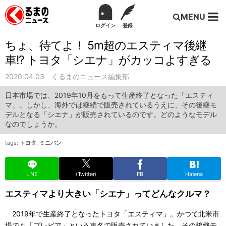
MENU
ログイン
登録
ちょ、待てよ！ 5m超のエスティマ後継
車!? トヨタ「シエナ」がカッコよすぎる
2020.04.03
くるまのニュース編集部
日本市場では、2019年10月をもって生産終了となった「エスティ
マ」。しかし、海外では継続で販売されているうえに、その後継モ
デルとなる「シエナ」が販売されているのです。どのようなモデル
なのでしょうか。
tags:
トヨタ
,
ミニバン
LINE
(Twitter)
FB
Hatena
エスティマより大きい「シエナ」ってどんなクルマ？
2019年で生産終了となったトヨタ「エスティマ」。かつて北米市
場でも「プレビア」という車名で販売されていました。その後継モ