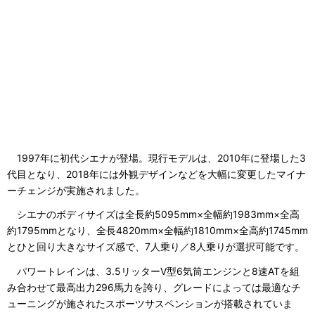
1997年に初代シエナが登場。現行モデルは、2010年に登場した3
代目となり、2018年には外観デザインなどを大幅に変更したマイナ
ーチェンジが実施されました。
シエナのボディサイズは全長約5095mm×全幅約1983mm×全高
約1795mmとなり、全長4820mm×全幅約1810mm×全高約1745mm
とひと回り大きなサイズ感で、7人乗り／8人乗りが選択可能です。
パワートレインは、3.5リッターV型6気筒エンジンと8速ATを組
み合わせて最高出力296馬力を誇り、グレードによっては最適なチ
ューニングが施されたスポーツサスペンションが搭載されていま