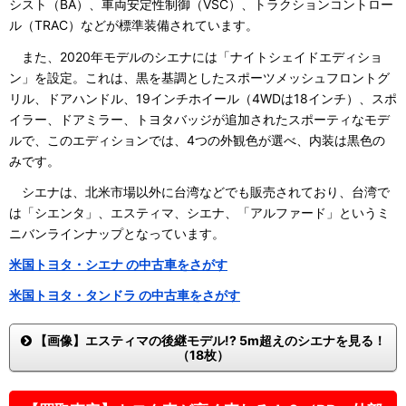
シスト（BA）、車両安定性制御（VSC）、トラクションコントロー
ル（TRAC）などが標準装備されています。
また、2020年モデルのシエナには「ナイトシェイドエディショ
ン」を設定。これは、黒を基調としたスポーツメッシュフロントグ
リル、ドアハンドル、19インチホイール（4WDは18インチ）、スポ
イラー、ドアミラー、トヨタバッジが追加されたスポーティなモデ
ルで、このエディションでは、4つの外観色が選べ、内装は黒色の
みです。
シエナは、北米市場以外に台湾などでも販売されており、台湾で
は「シエンタ」、エスティマ、シエナ、「アルファード」というミ
ニバンラインナップとなっています。
米国トヨタ・シエナ の中古車をさがす
米国トヨタ・タンドラ の中古車をさがす
【画像】エスティマの後継モデル!? 5m超えのシエナを見る！
（18枚）