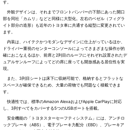
す。
外観デザインは、それまでフロントバンパーの下部にあった開口
部を同社「カムリ」などと同様に大型化。左右のベゼル（フィグラ
イト部分の造形）も近年のトヨタ車に共通する縦型に変更されてい
ます。
内装は、ハイテクかつモダンなデザインに仕上がっているほか、
ドライバー重視のセンターコンソールによってさまざまな操作が的
確におこなえるほか、前席と2列目のルーフにそれぞれ設置されたデ
ュアルサンルーフによってどの席に座っても開放感ある居住性を実
現。
また、3列目シートは床下に収納可能で、格納するとフラットな
スペースが確保できるため、大量の荷物でも問題なく積載できま
す。
快適性では、標準のAmazon AlexaおよびApple CarPlayに対応
し、3列すべてをカバーする5つのUSBポートを搭載。
安全機能の「トヨタスターセーフティシステム」には、アンチロ
ックブレーキ（ABS）、電子ブレーキ力配分（EBD）、ブレーキア