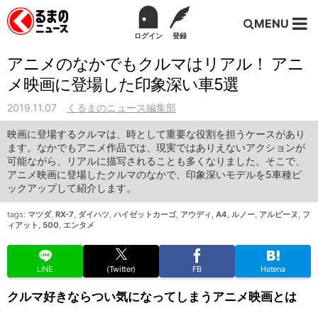
MENU
ログイン
登録
アニメのなかでもクルマはリアル！ アニ
メ映画に登場した印象深い車5選
2019.11.07
くるまのニュース編集部
映画に登場するクルマは、時として重要な役割を担うケースがあり
ます。なかでもアニメ作品では、現実ではありえないアクションが
可能ながら、リアルに描写されることも多くなりました。そこで、
アニメ映画に登場したクルマのなかで、印象深いモデルを5車種ピ
ックアップして紹介します。
tags:
マツダ
,
RX-7
,
ダイハツ
,
ハイゼットカーゴ
,
アウディ
,
A4
,
ルノー
,
アルピーヌ
,
フ
ィアット
,
500
,
エンタメ
LINE
(Twitter)
FB
Hatena
クルマ好きならつい気になってしまうアニメ映画とは