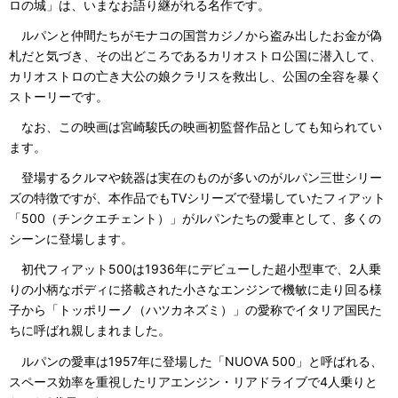
ロの城」は、いまなお語り継がれる名作です。
ルパンと仲間たちがモナコの国営カジノから盗み出したお金が偽
札だと気づき、その出どころであるカリオストロ公国に潜入して、
カリオストロの亡き大公の娘クラリスを救出し、公国の全容を暴く
ストーリーです。
なお、この映画は宮崎駿氏の映画初監督作品としても知られてい
ます。
登場するクルマや銃器は実在のものが多いのがルパン三世シリー
ズの特徴ですが、本作品でもTVシリーズで登場していたフィアット
「500（チンクエチェント）」がルパンたちの愛車として、多くの
シーンに登場します。
初代フィアット500は1936年にデビューした超小型車で、2人乗
りの小柄なボディに搭載された小さなエンジンで機敏に走り回る様
子から「トッポリーノ（ハツカネズミ）」の愛称でイタリア国民た
ちに呼ばれ親しまれました。
ルパンの愛車は1957年に登場した「NUOVA 500」と呼ばれる、
スペース効率を重視したリアエンジン・リアドライブで4人乗りと