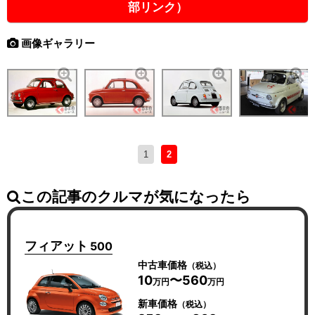
部リンク）
画像ギャラリー
1
2
この記事のクルマが気になったら
フィアット
500
中古車価格
（税込）
10
〜560
万円
万円
新車価格
（税込）