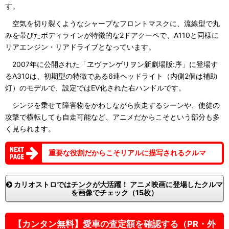
す。
空気を切り裂くようなシャープなフロントマスクに、流線型で丸
みを帯びたボディラインが特徴的な2ドアクーペで、A110と同様に
リアエンジン・リアドライブとなっています。
2007年に公開された「ヱヴァンゲリヲン新劇場版:序」に登場す
るA310は、初期型の特徴である6連ヘッドライト（内側2個は補助
灯）のモデルで、設定ではEV化された右ハンドルです。
シンジを乗せて障害物をかわしながら疾走するシーンや、使徒の
攻撃で横転しても自走可能など、アニメだからこそという部分も多
く見られます。
重要な役割だからこそリアルに描写されるクルマ
カリオストロではチンクが大活躍！ アニメ映画に登場したクルマ
を画像でチェック（15枚）
【カンタン無料】愛車の査定額を確認する（PR・外