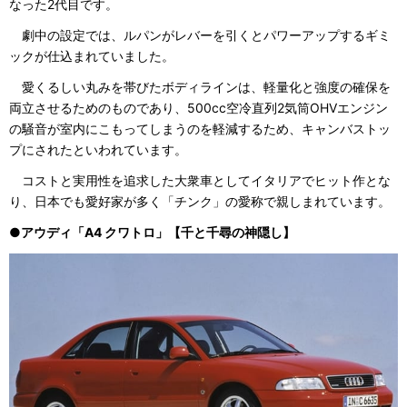
なった2代目です。
劇中の設定では、ルパンがレバーを引くとパワーアップするギミ
ックが仕込まれていました。
愛くるしい丸みを帯びたボディラインは、軽量化と強度の確保を
両立させるためのものであり、500cc空冷直列2気筒OHVエンジン
の騒音が室内にこもってしまうのを軽減するため、キャンバストッ
プにされたといわれています。
コストと実用性を追求した大衆車としてイタリアでヒット作とな
り、日本でも愛好家が多く「チンク」の愛称で親しまれています。
●アウディ「A4 クワトロ」【千と千尋の神隠し】