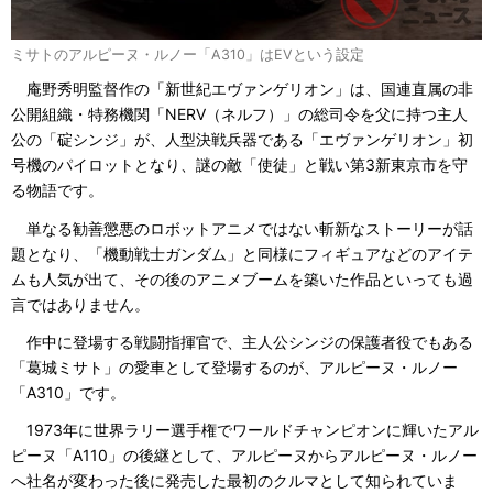
ミサトのアルピーヌ・ルノー「A310」はEVという設定
庵野秀明監督作の「新世紀エヴァンゲリオン」は、国連直属の非
公開組織・特務機関「NERV（ネルフ）」の総司令を父に持つ主人
公の「碇シンジ」が、人型決戦兵器である「エヴァンゲリオン」初
号機のパイロットとなり、謎の敵「使徒」と戦い第3新東京市を守
る物語です。
単なる勧善懲悪のロボットアニメではない斬新なストーリーが話
題となり、「機動戦士ガンダム」と同様にフィギュアなどのアイテ
ムも人気が出て、その後のアニメブームを築いた作品といっても過
言ではありません。
作中に登場する戦闘指揮官で、主人公シンジの保護者役でもある
「葛城ミサト」の愛車として登場するのが、アルピーヌ・ルノー
「A310」です。
1973年に世界ラリー選手権でワールドチャンピオンに輝いたアル
ピーヌ「A110」の後継として、アルピーヌからアルピーヌ・ルノー
へ社名が変わった後に発売した最初のクルマとして知られていま