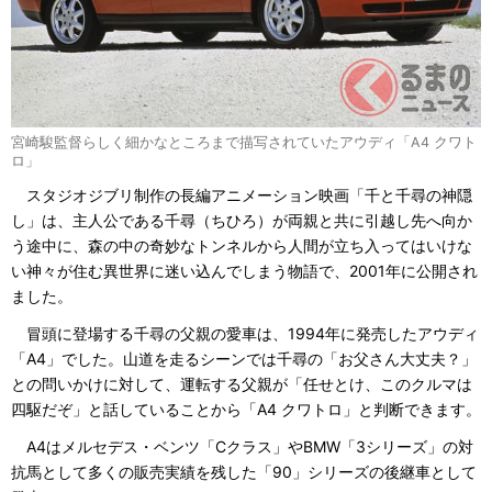
宮崎駿監督らしく細かなところまで描写されていたアウディ「A4 クワト
ロ」
スタジオジブリ制作の長編アニメーション映画「千と千尋の神隠
し」は、主人公である千尋（ちひろ）が両親と共に引越し先へ向か
う途中に、森の中の奇妙なトンネルから人間が立ち入ってはいけな
い神々が住む異世界に迷い込んでしまう物語で、2001年に公開され
ました。
冒頭に登場する千尋の父親の愛車は、1994年に発売したアウディ
「A4」でした。山道を走るシーンでは千尋の「お父さん大丈夫？」
との問いかけに対して、運転する父親が「任せとけ、このクルマは
四駆だぞ」と話していることから「A4 クワトロ」と判断できます。
A4はメルセデス・ベンツ「Cクラス」やBMW「3シリーズ」の対
抗馬として多くの販売実績を残した「90」シリーズの後継車として