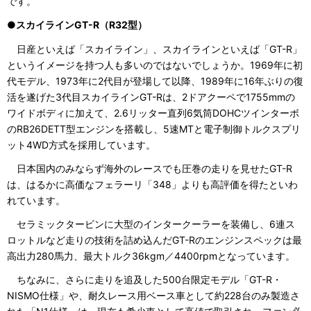
です。
●スカイラインGT-R（R32型）
日産といえば「スカイライン」、スカイラインといえば「GT-R」
というイメージを持つ人も多いのではないでしょうか。1969年に初
代モデル、1973年に2代目が登場して以降、1989年に16年ぶりの復
活を遂げた3代目スカイラインGT-Rは、2ドアクーペで1755mmの
ワイドボディに加えて、2.6リッター直列6気筒DOHCツインターボ
のRB26DETT型エンジンを搭載し、5速MTと電子制御トルクスプリ
ット4WD方式を採用しています。
日本国内のみならず海外のレースでも圧巻の走りを見せたGT-R
は、はるかに高価なフェラーリ「348」よりも高評価を得たといわ
れています。
セラミックタービンに大型のインタークーラーを装備し、6連ス
ロットルなど走りの技術を詰め込んだGT-Rのエンジンスペックは最
高出力280馬力、最大トルク36kgm／4400rpmとなっています。
ちなみに、さらに走りを追及した500台限定モデル「GT-R・
NISMO仕様」や、耐久レース用ベース車として約228台のみ製造さ