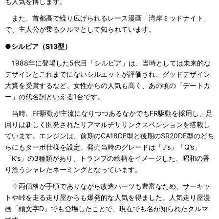
も人気を博します。
また、首都高で繰り広げられるレース漫画「湾岸ミッドナイト」
で、主人公が乗るクルマとして知られています。
●シルビア（S13型）
1988年に登場した5代目「シルビア」は、当時としては未来的な
デザインとこれまでにないシルエットが評価され、グッドデザイン
大賞を受賞するなど、女性からの人気も高く、あの頃の「デートカ
ー」の代名詞といえる1台です。
当時、FF駆動が主流になりつつあるなかでもFR駆動を採用し、足
回りは新しく開発されたリアマルチサリンクスペンションを搭載し
ています。エンジンは、前期のCA18DE型と後期のSR20DE型のどち
らにもターボ仕様を設定。発売当時のグレードは「J’s」「Q’s」
「K’s」の3種類があり、トランプの絵柄をイメージした、昭和の香
り漂うシャレたネーミングとなっています。
車両価格が手頃でありながら改造パーツも豊富なため、サーキッ
トや峠を走る走り屋からも爆発的な人気を得ました。人気走り屋漫
画「頭文字D」でも登場したことで、現在でも名が知られたクルマ