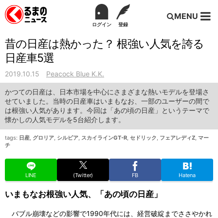
MENU
ログイン
登録
昔の日産は熱かった？ 根強い人気を誇る
日産車5選
2019.10.15
Peacock Blue K.K.
かつての日産は、日本市場を中心にさまざまな熱いモデルを登場さ
せていました。当時の日産車はいまもなお、一部のユーザーの間で
は根強い人気があります。今回は「あの頃の日産」というテーマで
懐かしの人気モデルを5台紹介します。
tags:
日産
,
グロリア
,
シルビア
,
スカイラインGT-R
,
セドリック
,
フェアレディZ
,
マー
チ
LINE
(Twitter)
FB
Hatena
いまもなお根強い人気、「あの頃の日産」
バブル崩壊などの影響で1990年代には、経営破綻までささやかれ