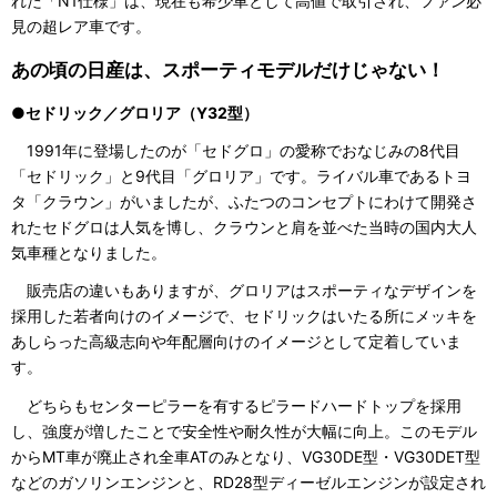
れた「N1仕様」は、現在も希少車として高値で取引され、ファン必
見の超レア車です。
あの頃の日産は、スポーティモデルだけじゃない！
●セドリック／グロリア（Y32型）
1991年に登場したのが「セドグロ」の愛称でおなじみの8代目
「セドリック」と9代目「グロリア」です。ライバル車であるトヨ
タ「クラウン」がいましたが、ふたつのコンセプトにわけて開発さ
れたセドグロは人気を博し、クラウンと肩を並べた当時の国内大人
気車種となりました。
販売店の違いもありますが、グロリアはスポーティなデザインを
採用した若者向けのイメージで、セドリックはいたる所にメッキを
あしらった高級志向や年配層向けのイメージとして定着していま
す。
どちらもセンターピラーを有するピラードハードトップを採用
し、強度が増したことで安全性や耐久性が大幅に向上。このモデル
からMT車が廃止され全車ATのみとなり、VG30DE型・VG30DET型
などのガソリンエンジンと、RD28型ディーゼルエンジンが設定され