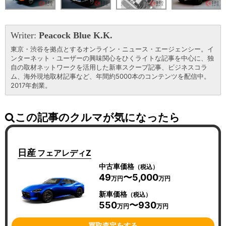
Writer:
Peacock Blue K.K.
東京・渋谷を拠点とするオンライン・ニュース・エージェンシー。イ
ンターネット・ユーザーの興味関心をひくライトな記事を中心に、独
自の取材ネットワークを活用した新車スクープ記事、ビジネスコラ
ム、海外現地取材記事など、年間約5000本のコンテンツを配信中。
2017年創業。
この記事のクルマが気になったら
日産
フェアレディZ
中古車価格
（税込）
49
〜5,000
万円
万円
新車価格
（税込）
550
〜930
万円
万円
買取査定をする