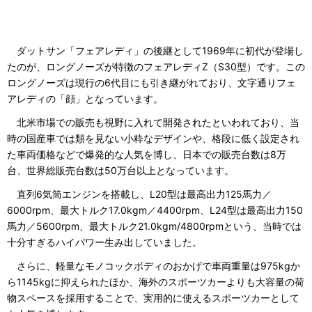
ダットサン「フェアレディ」の後継として1969年に初代が登場し
たのが、ロングノーズが特徴のフェアレディZ（S30型）です。この
ロングノーズは現行の6代目にも引き継がれており、文字通りフェ
アレディの「顔」となっています。
北米市場での販売も視野に入れて開発されたといわれており、当
時の国産車では類を見ない小粋なデザインや、格段に低く設定され
た車両価格などで爆発的な人気を博し、日本での販売台数は8万
台、世界総販売台数は50万台以上となっています。
直列6気筒エンジンを搭載し、L20型は最高出力125馬力／
6000rpm、最大トルク17.0kgm／4400rpm、L24型は最高出力150
馬力／5600rpm、最大トルク21.0kgm/4800rpmという、当時では
十分すぎるハイパワー生み出していました。
さらに、軽量なモノコックボディのおかげで車両重量は975kgか
ら1145kgに抑えられたほか、海外のスポーツカーよりも大容量の荷
物スペースを採用することで、実用的に使えるスポーツカーとして