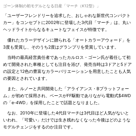
ゴーン体制の初モデルとなる日産「マーチ（K12型）」
「ユーザーフレンドリーを追求した、おしゃれな新世代コンパクト
カー」をコンセプトに2002年に登場した3代目「マーチ」は、丸い
ヘッドライトからなるキュートなフェイスが特徴です。
優れたカラーデザインに贈られる「オートカラーアウォード」を
3度も受賞し、そのうち2度はグランプリを受賞しています。
当時の最高経営責任者であったカルロス・ゴーン氏が着任して初
めて開発された車種としても注目を浴び、発売当時は3ドアと5ドア
の設定と12色の豊富なカラーバリエーションを用意したことも人気
の要因とされています。
また、ルノーと共同開発した「アライアンス・Bプラットフォー
ム」が初めて採用され、ベースがFF駆動でありながら電動式$4WD
の「e-4WD」を採用したことで話題となりました。
なお、2010年に登場した4代目マーチは3代目ほど人気がないと
いわれ、「可愛い」だけでは生き残れなくなった今後はどのような
モデルチェンジをするのか注目です。