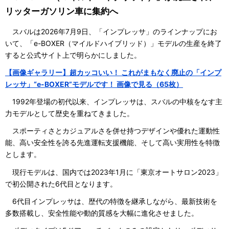
リッターガソリン車に集約へ
スバルは2026年7月9日、「インプレッサ」のラインナップにお
いて、「e-BOXER（マイルドハイブリッド）」モデルの生産を終了
すると公式サイト上で明らかにしました。
【画像ギャラリー】超カッコいい！ これがまもなく廃止の「インプ
レッサ」“e-BOXER”モデルです！ 画像で見る（65枚）
1992年登場の初代以来、インプレッサは、スバルの中核をなす主
力モデルとして歴史を重ねてきました。
スポーティさとカジュアルさを併せ持つデザインや優れた運動性
能、高い安全性を誇る先進運転支援機能、そして高い実用性を特徴
とします。
現行モデルは、国内では2023年1月に「東京オートサロン2023」
で初公開された6代目となります。
6代目インプレッサは、歴代の特徴を継承しながら、最新技術を
多数搭載し、安全性能や動的質感を大幅に進化させました。