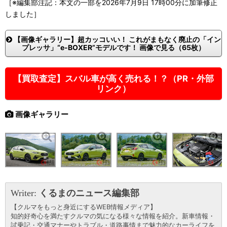
［※編集部注記：本文の一部を2026年7月9日 17時00分に加筆修正
しました］
【画像ギャラリー】超カッコいい！ これがまもなく廃止の「イン
プレッサ」“e-BOXER”モデルです！ 画像で見る（65枚）
【買取査定】スバル車が高く売れる！？（PR・外部
リンク）
画像ギャラリー
Writer:
くるまのニュース編集部
【クルマをもっと身近にするWEB情報メディア】
知的好奇心を満たすクルマの気になる様々な情報を紹介。新車情報・
試乗記・交通マナーやトラブル・道路事情まで魅力的なカーライフを