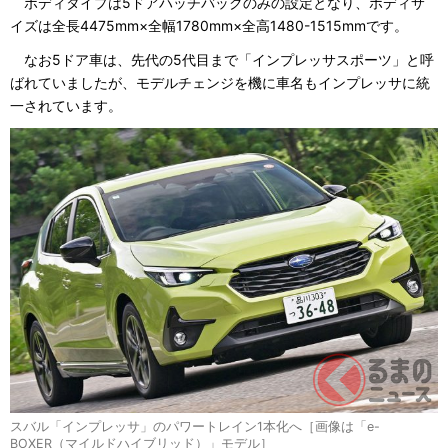
ボディタイプは5ドアハッチバックのみの設定となり、ボディサ
イズは全長4475mm×全幅1780mm×全高1480-1515mmです。
なお5ドア車は、先代の5代目まで「インプレッサスポーツ」と呼
ばれていましたが、モデルチェンジを機に車名もインプレッサに統
一されています。
スバル「インプレッサ」のパワートレイン1本化へ［画像は「e-
BOXER（マイルドハイブリッド）」モデル］