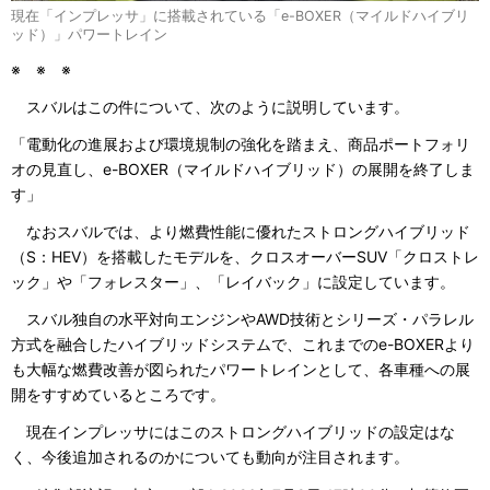
現在「インプレッサ」に搭載されている「e-BOXER（マイルドハイブリ
ッド）」パワートレイン
※ ※ ※
スバルはこの件について、次のように説明しています。
「電動化の進展および環境規制の強化を踏まえ、商品ポートフォリ
オの見直し、e-BOXER（マイルドハイブリッド）の展開を終了しま
す」
なおスバルでは、より燃費性能に優れたストロングハイブリッド
（S：HEV）を搭載したモデルを、クロスオーバーSUV「クロストレ
ック」や「フォレスター」、「レイバック」に設定しています。
スバル独自の水平対向エンジンやAWD技術とシリーズ・パラレル
方式を融合したハイブリッドシステムで、これまでのe-BOXERより
も大幅な燃費改善が図られたパワートレインとして、各車種への展
開をすすめているところです。
現在インプレッサにはこのストロングハイブリッドの設定はな
く、今後追加されるのかについても動向が注目されます。