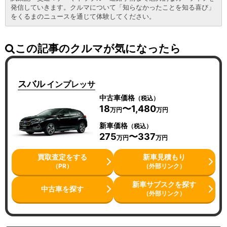
発信していきます。クルマについて「知らなかったことを知る喜び」
をくるまのニュースを通じて体験してください。
この記事のクルマが気になったら
スバル
インプレッサ
中古車価格
（税込）
18
〜1,480
万円
万円
新車価格
（税込）
275
〜337
万円
万円
買取査定をする
新車見積もり
（PR）
（外部リンク）
新車サブスクを探す
中古車を探す
（外部リンク）