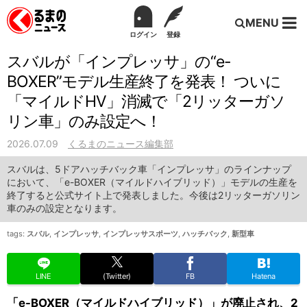
MENU
ログイン
登録
スバルが「インプレッサ」の“e-
BOXER”モデル生産終了を発表！ ついに
「マイルドHV」消滅で「2リッターガソ
リン車」のみ設定へ！
2026.07.09
くるまのニュース編集部
スバルは、5ドアハッチバック車「インプレッサ」のラインナップ
において、「e-BOXER（マイルドハイブリッド）」モデルの生産を
終了すると公式サイト上で発表しました。今後は2リッターガソリン
車のみの設定となります。
tags:
スバル
,
インプレッサ
,
インプレッサスポーツ
,
ハッチバック
,
新型車
LINE
(Twitter)
FB
Hatena
「e-BOXER（マイルドハイブリッド）」が廃止され、2