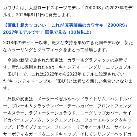
カワサキは、大型ロードスポーツモデル「Z900RS」の2027年モデ
ルを、2026年8月1日に発売します。
【画像】超カッコいい！ これが 充実装備のカワサキ「Z900RS」
2027年モデルです！ 画像で見る（30枚以上）
2018年のデビュー以来、絶大な支持を集めてきた同モデルが、新た
なカラーリングとグラフィックをまとって登場します。
今回の新型で施された変更は、カラー＆グラフィックの刷新で
す。新たに採用されたのは「キャンディトーングリーニッシュブル
ー(BU1)」で、これは2022年から2023年モデルに設定されてい
た“キャンディトーンブルー”(BU1)とは異なる新しい色合いとなりま
す。
外観の変更は、メーターベゼルやヘッドライトリム、ハンドルバ
ー、ブレーキ＆クラッチレバー、テールカバー、フロントフェンダ
ー＆ステー、ラジエーターシュラウド、ニーグリップカバー、サイ
ドカバーエンブレム、タンクエンブレム、フューエルタンク＆キャ
ップ、ドライブチェーン、フロント・リアホイールリム、サイレン
サーボディ＆ガード＆エンドキャップ、そしてシリンダーヘッドカ