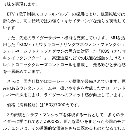
り味を実現します。
ETV（電子制御スロットルバルブ）の採用により、低回転域では
滑らかに、高回転域では力強くエキサイティングな走りを実現して
います。
また、先進のライダーサポート機能も充実しています。IMUを活
用した「KCMF（カワサキコーナリングマネジメントファンクショ
ン）」や、シフトアップとダウンの両方に対応した「KQS（カワサ
キクイックシフター）」、高速道路などでの快適な巡航を助けるエ
レクトロニッククルーズコントロールを搭載し、走る歓びと安心感
を一層高めています。
さらに、国内仕様ではローシートが標準で装備されています。厚
みのあるウレタンフォームや、扱いやすさを考慮したナローハンド
ルバーの採用により、ライダーへのフィット感が向上しています。
価格（消費税込）は150万7000円です。
Zの伝統とクラフトマンシップを体現する一台として、多くのラ
イダーに愛されてきたZ900RS。新たな装いをまとった今回のモデ
ルチェンジは、その普遍的な価値をさらに深めるものとなるでしょ