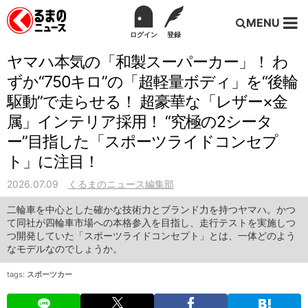
MENU
ログイン
登録
ヤマハ本気の「和製スーパーカー」！ わ
ずか“750キロ”の「超軽量ボディ」を“後輪
駆動”で走らせる！ 超豪華な「レザー×金
属」インテリア採用！ “究極の2シータ
ー”目指した「スポーツライドコンセプ
ト」に注目！
2026.07.09
くるまのニュース編集部
二輪車を中心とした確かな技術力とブランド力を持つヤマハ。かつ
て同社が四輪車市場への本格参入を目指し、走行テストを実施しつ
つ開発していた「スポーツライドコンセプト」とは、一体どのよう
なモデルなのでしょうか。
tags:
スポーツカー