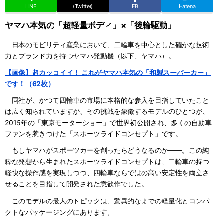
LINE
(Twitter)
FB
Hatena
ヤマハ本気の「超軽量ボディ」×「後輪駆動」
日本のモビリティ産業において、二輪車を中心とした確かな技術
力とブランド力を持つヤマハ発動機（以下、ヤマハ）。
【画像】超カッコイイ！ これがヤマハ本気の「和製スーパーカー」
です！（62枚）
同社が、かつて四輪車の市場に本格的な参入を目指していたこと
は広く知られていますが、その挑戦を象徴するモデルのひとつが、
2015年の「東京モーターショー」で世界初公開され、多くの自動車
ファンを惹きつけた「スポーツライドコンセプト」です。
もしヤマハがスポーツカーを創ったらどうなるのか――。この純
粋な発想から生まれたスポーツライドコンセプトは、二輪車の持つ
軽快な操作感を実現しつつ、四輪車ならではの高い安定性を両立さ
せることを目指して開発された意欲作でした。
このモデルの最大のトピックは、驚異的なまでの軽量化とコンパ
クトなパッケージングにあります。