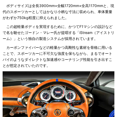
ボディサイズは全長3900mm×全幅1720mm×全高1170mmと、現
代のスポーツカーとしてはかなり小柄な寸法に収められ、車体重量
がわずか750kg程度に抑えられました。
この超軽量ボディを実現するために、かつてF1マシンの設計など
で名を馳せたゴードン・マレー氏が提唱する「iStream（アイストリ
ーム）」という独自の製造システムが採用されています。
カーボンファイバーなどの軽量かつ高剛性な素材を骨格に用いる
ことで、スポーツカーに不可欠な強度を保ちながら、まるでオート
バイのようなダイレクトな加速感やコーナリング性能を引き出すこ
とが想定されていたのです。