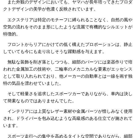
また外観のデザインにおいても、ヤマハが長年培ってきたプロダ
クトデザインの美学が色濃く反映されています。
エクステリアは特定のモチーフに縛られることなく、自然の風や
空気の流れをそのまま形にしたような流麗で有機的なシルエットが
特徴的。
フロントからリアにかけての低く構えたプロポーションは、静止
していても今にも走り出しそうな躍動感を与えます。
無駄な装飾を削ぎ落としつつも、細部のパーツには楽器作りで培
われた金属加工の技術や、二輪車のメカニカルな要素がエッセンス
として取り入れられており、他メーカーの自動車とは一線を画す独
特の気品を漂わせていました。
そして軽量さを追求したスポーツカーでありながら、車内は決し
て簡素なものではありませんでした。
インテリアには上質なレザー素材や金属パーツが惜しみなく使用
され、ドライバーを包み込むような高級感のある仕立てが施されて
います。
スポーツ走行への集中を高めるタイトな空間でありながら、細部