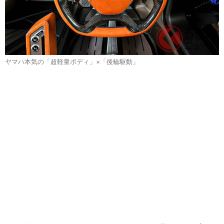
ヤマハ本気の「超軽量ボディ」×「後輪駆動」