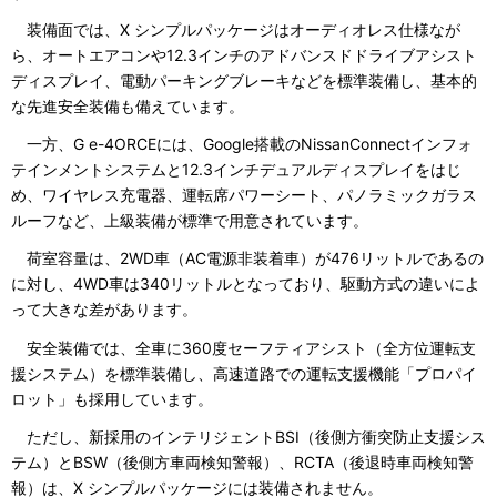
装備面では、X シンプルパッケージはオーディオレス仕様なが
ら、オートエアコンや12.3インチのアドバンスドドライブアシスト
ディスプレイ、電動パーキングブレーキなどを標準装備し、基本的
な先進安全装備も備えています。
一方、G e-4ORCEには、Google搭載のNissanConnectインフォ
テインメントシステムと12.3インチデュアルディスプレイをはじ
め、ワイヤレス充電器、運転席パワーシート、パノラミックガラス
ルーフなど、上級装備が標準で用意されています。
荷室容量は、2WD車（AC電源非装着車）が476リットルであるの
に対し、4WD車は340リットルとなっており、駆動方式の違いによ
って大きな差があります。
安全装備では、全車に360度セーフティアシスト（全方位運転支
援システム）を標準装備し、高速道路での運転支援機能「プロパイ
ロット」も採用しています。
ただし、新採用のインテリジェントBSI（後側方衝突防止支援シス
テム）とBSW（後側方車両検知警報）、RCTA（後退時車両検知警
報）は、X シンプルパッケージには装備されません。