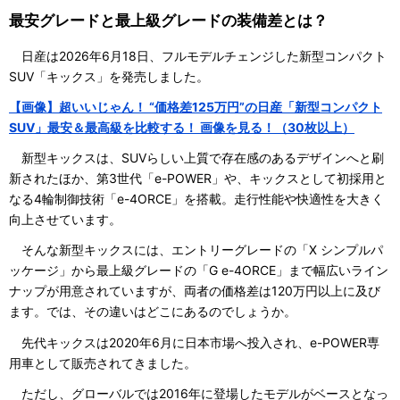
最安グレードと最上級グレードの装備差とは？
日産は2026年6月18日、フルモデルチェンジした新型コンパクト
SUV「キックス」を発売しました。
【画像】超いいじゃん！ “価格差125万円”の日産「新型コンパクト
SUV」最安＆最高級を比較する！ 画像を見る！（30枚以上）
新型キックスは、SUVらしい上質で存在感のあるデザインへと刷
新されたほか、第3世代「e-POWER」や、キックスとして初採用と
なる4輪制御技術「e-4ORCE」を搭載。走行性能や快適性を大きく
向上させています。
そんな新型キックスには、エントリーグレードの「X シンプルパ
ッケージ」から最上級グレードの「G e-4ORCE」まで幅広いライン
ナップが用意されていますが、両者の価格差は120万円以上に及び
ます。では、その違いはどこにあるのでしょうか。
先代キックスは2020年6月に日本市場へ投入され、e-POWER専
用車として販売されてきました。
ただし、グローバルでは2016年に登場したモデルがベースとなっ