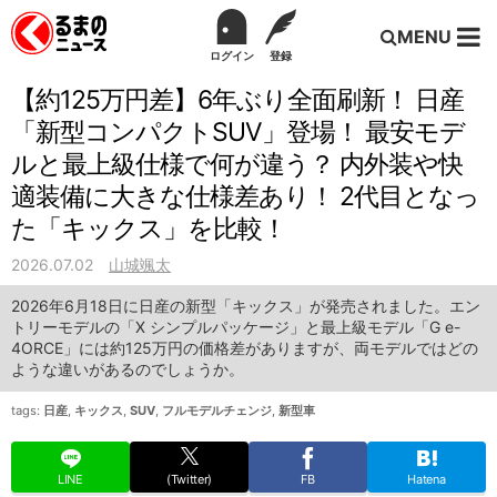
MENU
ログイン
登録
【約125万円差】6年ぶり全面刷新！ 日産
「新型コンパクトSUV」登場！ 最安モデ
ルと最上級仕様で何が違う？ 内外装や快
適装備に大きな仕様差あり！ 2代目となっ
た「キックス」を比較！
2026.07.02
山城颯太
2026年6月18日に日産の新型「キックス」が発売されました。エン
トリーモデルの「X シンプルパッケージ」と最上級モデル「G e-
4ORCE」には約125万円の価格差がありますが、両モデルではどの
ような違いがあるのでしょうか。
tags:
日産
,
キックス
,
SUV
,
フルモデルチェンジ
,
新型車
LINE
(Twitter)
FB
Hatena