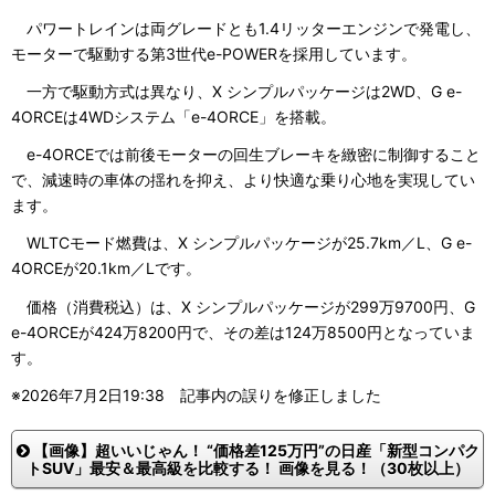
パワートレインは両グレードとも1.4リッターエンジンで発電し、
モーターで駆動する第3世代e-POWERを採用しています。
一方で駆動方式は異なり、X シンプルパッケージは2WD、G e-
4ORCEは4WDシステム「e-4ORCE」を搭載。
e-4ORCEでは前後モーターの回生ブレーキを緻密に制御すること
で、減速時の車体の揺れを抑え、より快適な乗り心地を実現してい
ます。
WLTCモード燃費は、X シンプルパッケージが25.7km／L、G e-
4ORCEが20.1km／Lです。
価格（消費税込）は、X シンプルパッケージが299万9700円、G
e-4ORCEが424万8200円で、その差は124万8500円となっていま
す。
※2026年7月2日19:38 記事内の誤りを修正しました
【画像】超いいじゃん！ “価格差125万円”の日産「新型コンパク
トSUV」最安＆最高級を比較する！ 画像を見る！（30枚以上）