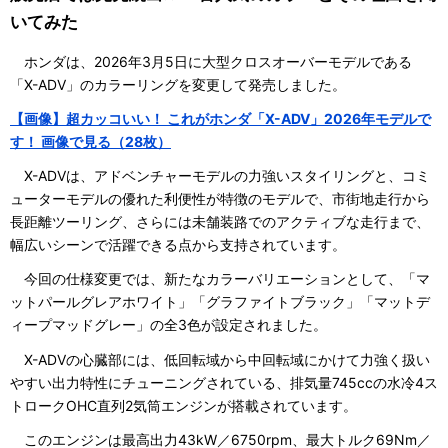
いてみた
ホンダは、2026年3月5日に大型クロスオーバーモデルである
「X-ADV」のカラーリングを変更して発売しました。
【画像】超カッコいい！ これがホンダ「X-ADV」2026年モデルで
す！ 画像で見る（28枚）
X-ADVは、アドベンチャーモデルの力強いスタイリングと、コミ
ューターモデルの優れた利便性が特徴のモデルで、市街地走行から
長距離ツーリング、さらには未舗装路でのアクティブな走行まで、
幅広いシーンで活躍できる点から支持されています。
今回の仕様変更では、新たなカラーバリエーションとして、「マ
ットパールグレアホワイト」「グラファイトブラック」「マットデ
ィープマッドグレー」の全3色が設定されました。
X-ADVの心臓部には、低回転域から中回転域にかけて力強く扱い
やすい出力特性にチューニングされている、排気量745ccの水冷4ス
トロークOHC直列2気筒エンジンが搭載されています。
このエンジンは最高出力43kW／6750rpm、最大トルク69Nm／