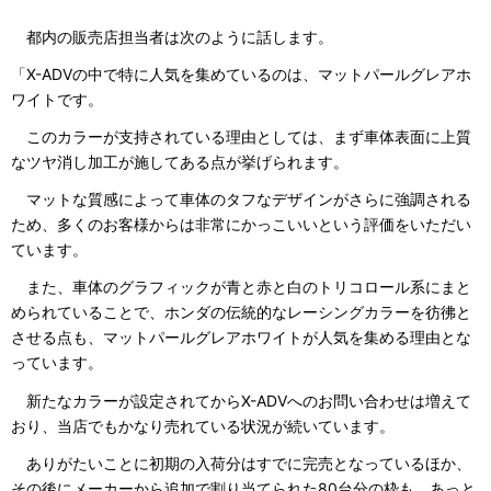
都内の販売店担当者は次のように話します。
「X-ADVの中で特に人気を集めているのは、マットパールグレアホ
ワイトです。
このカラーが支持されている理由としては、まず車体表面に上質
なツヤ消し加工が施してある点が挙げられます。
マットな質感によって車体のタフなデザインがさらに強調される
ため、多くのお客様からは非常にかっこいいという評価をいただい
ています。
また、車体のグラフィックが青と赤と白のトリコロール系にまと
められていることで、ホンダの伝統的なレーシングカラーを彷彿と
させる点も、マットパールグレアホワイトが人気を集める理由とな
っています。
新たなカラーが設定されてからX-ADVへのお問い合わせは増えて
おり、当店でもかなり売れている状況が続いています。
ありがたいことに初期の入荷分はすでに完売となっているほか、
その後にメーカーから追加で割り当てられた80台分の枠も、あっと