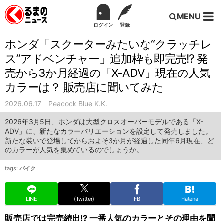
MENU
ログイン
登録
ホンダ「スクーターみたいな“クラッチレ
ス”アドベンチャー」追加枠も即完売!? 発
売から3か月経過の「X-ADV」現在の人気
カラーは？ 販売店に聞いてみた
2026.06.17
Peacock Blue K.K.
2026年3月5日、ホンダは大型クロスオーバーモデルである「X-
ADV」に、新たなカラーバリエーションを設定して発売しました。
新たな装いで登場してからおよそ3か月が経過した同年6月現在、ど
のカラーが人気を集めているのでしょうか。
tags:
バイク
LINE
(Twitter)
FB
Hatena
販売店では完売続出!? 一番人気のカラーとその理由を聞