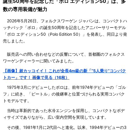
誕生50周年を記念した「ポロ エディション50」は、多
数の専用装備が魅力
2026年5月26日、フォルクスワーゲン ジャパンは、コンパクトハ
ッチバック「ポロ」の誕生50周年を記念したアニバーサリーモデル
「ポロ エディション50（Polo Edition 50）」を発表し、同日より発
売しました。
販売店への問い合わせなどの反響について、首都圏のフォルクス
ワーゲンディーラーに聞いてみました。
【画像】超カッコイイ！ これが全長4m級の新「“5人乗り”コンパク
トカー」です！ 画像で見る（16枚）
1975年3月にデビューしたポロは、前年1974年デビューの「ゴル
フ」に続き、「ビートル」の後継車と位置づけられる実用コンパク
トモデルです。
当時は革新的であった水冷エンジンを採用し、コンパクトなボデ
ィサイズでありながら、広い室内空間を実現しています。
その後、1981年1月に2代目へと進化。以来、1994年デビューの3