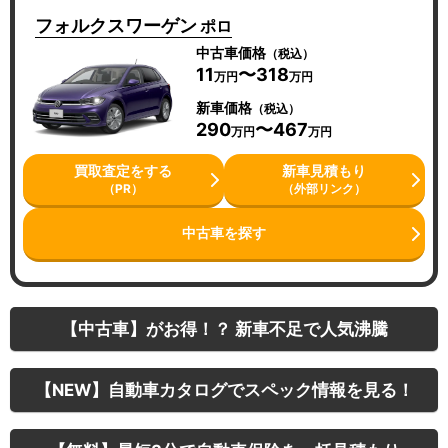
フォルクスワーゲン
ポロ
中古車価格
（税込）
11
〜318
万円
万円
新車価格
（税込）
290
〜467
万円
万円
買取査定をする
新車見積もり
（PR）
（外部リンク）
中古車を探す
【中古車】がお得！？ 新車不足で人気沸騰
【NEW】自動車カタログでスペック情報を見る！