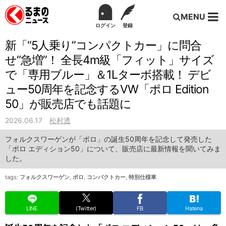
MENU
ログイン
登録
新「“5人乗り”コンパクトカー」に問合
せ“急増”！ 全長4m級「フィット」サイズ
で「専用ブルー」＆1Lターボ搭載！ デビ
ュー50周年を記念するVW「ポロ Edition
50」が販売店でも話題に
2026.06.17
松村透
フォルクスワーゲンが「ポロ」の誕生50周年を記念して発売した
「ポロ エディション50」について、販売店に最新情報を聞いてみま
した。
tags:
フォルクスワーゲン
,
ポロ
,
コンパクトカー
,
特別仕様車
LINE
(Twitter)
FB
Hatena