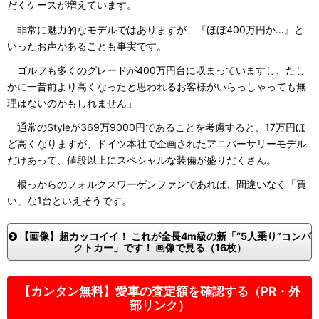
だくケースが増えています。
非常に魅力的なモデルではありますが、『ほぼ400万円か…』と
いったお声があることも事実です。
ゴルフも多くのグレードが400万円台に収まっていますし、たし
かに一昔前より高くなったと思われるお客様がいらっしゃっても無
理はないのかもしれません」
通常のStyleが369万9000円であることを考慮すると、17万円ほ
ど高くなりますが、ドイツ本社で企画されたアニバーサリーモデル
だけあって、値段以上にスペシャルな装備が盛りだくさん。
根っからのフォルクスワーゲンファンであれば、間違いなく「買
い」な1台といえそうです。
【画像】超カッコイイ！ これが全長4m級の新「“5人乗り”コンパ
クトカー」です！ 画像で見る（16枚）
【カンタン無料】愛車の査定額を確認する（PR・外
部リンク）