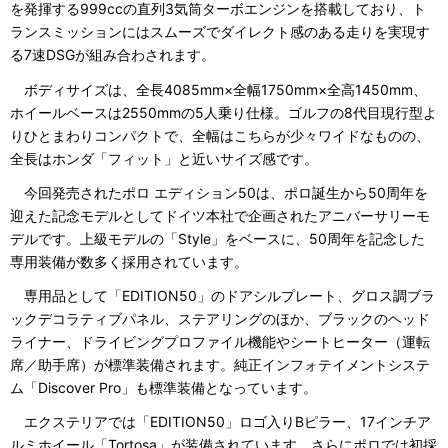
を発揮する999ccの直列3気筒ターボエンジンを搭載しており、ト
ランスミッションにはスムーズでダイレクト感のある走りを実現す
る7速DSGが組み合わされます。
ボディサイズは、全長4085mm×全幅1750mm×全高1450mm、
ホイールベースは2550mmの5人乗り仕様。ゴルフの8代目現行型よ
りひとまわりコンパクトで、全幅はこちらが少々ワイドなものの、
全長はホンダ「フィット」と近いサイズ感です。
今回発売されたポロ エディション50は、ポロ誕生から50周年を
迎えた記念モデルとしてドイツ本社で企画されたアニバーサリーモ
デルです。上級モデルの「Style」をベースに、50周年を記念した
専用装備が数多く採用されています。
専用品として「EDITION50」のドアシルプレート、グロス調ブラ
ックデコラティブパネル、ステアリングのほか、ブラックのヘッド
ライナー、ドライビングプロファイル機能やシートヒーター（運転
席／助手席）が標準装備されます。純正インフォテイメントシステ
ム「Discover Pro」も標準装備となっています。
エクステリアでは「EDITION50」ロゴ入りBピラー、17インチア
ルミホイール「Tortosa」が装備されています。さらにポロでは初採