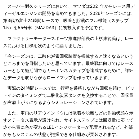
スーパー耐久シリーズにおいて、マツダは2021年からレース用デ
ィーゼルエンジンの開発を進めてきました。2026年シーズンには、
第3戦の富士24時間レースで、吸着と貯蔵のフル機能（ステップ
1.5）を55号車（MAZDA3）に初投入する予定です。
ファクトリーモータースポーツ推進部部長の上杉康範氏は、レー
スにおける目標を次のように語りました。
「今シーズンは、二酸化炭素回収装置を搭載すると速くなるという
ところまでを目指したいと思っています。最終戦に向けてはレース
カーとして短期間でもカーボンネガティブを達成するために、詳細
なデータを取りながらロードマップを作っていきます」
実際の24時間レースでは、行程を遷移しながら回収を続け、ピッ
トインのタイミングで二酸化炭素タンクを交換することで、回収量
が右肩上がりになるようシミュレーションされています。
また、車両のリアウインドウには吸着や脱離などの作動状態を示
すステータス表示が設けられ、サイドステップには回収量に応じて
赤から青に色が変わるLEDインジケーターが配置されるなど、外部
からもシステムの状態が把握できる仕組みが実装されます。