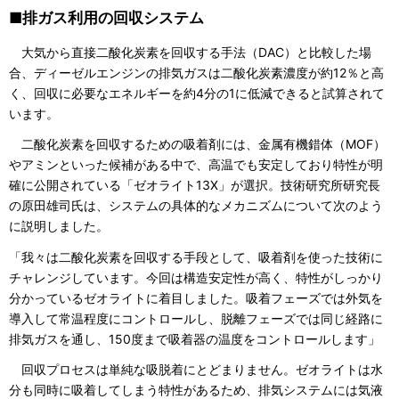
■排ガス利用の回収システム
大気から直接二酸化炭素を回収する手法（DAC）と比較した場
合、ディーゼルエンジンの排気ガスは二酸化炭素濃度が約12％と高
く、回収に必要なエネルギーを約4分の1に低減できると試算されて
います。
二酸化炭素を回収するための吸着剤には、金属有機錯体（MOF）
やアミンといった候補がある中で、高温でも安定しており特性が明
確に公開されている「ゼオライト13X」が選択。技術研究所研究長
の原田雄司氏は、システムの具体的なメカニズムについて次のよう
に説明しました。
「我々は二酸化炭素を回収する手段として、吸着剤を使った技術に
チャレンジしています。今回は構造安定性が高く、特性がしっかり
分かっているゼオライトに着目しました。吸着フェーズでは外気を
導入して常温程度にコントロールし、脱離フェーズでは同じ経路に
排気ガスを通し、150度まで吸着器の温度をコントロールします」
回収プロセスは単純な吸脱着にとどまりません。ゼオライトは水
分も同時に吸着してしまう特性があるため、排気システムには気液