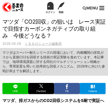
MENU
ログイン
登録
マツダ「CO2回収」の狙いは レース実証
で目指すカーボンネガティブの取り組
み 今後どうなる？
2026.06.06
くるまのニュース編集部
マツダはスーパー耐久シリーズの現場において、内燃機関の排気ガ
スから直接CO2を回収する技術の実証実験を進めています。本記事
では、地球環境課題に対する同社のマルチソリューション戦略か
ら、専用装置を用いた効率的な回収メカニズム、2026年に向けた参
戦計画までを解説します。
LINE
(Twitter)
FB
Hatena
マツダ、排ガスからのCO2回収システムをS耐で実証へ