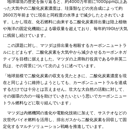
地球環境の歴史を振り返ると、約4000万年前に1000ppm以上あ
った大気中の二酸化炭素濃度は、珪藻類などの光合成によって約
2600万年前までに現在と同程度の水準まで減少したとされていま
す。しかし現在、化石燃料に由来する二酸化炭素排出量は陸上植物
や海洋の固定化機能による吸収量を超えており、毎年約19Gtが大気
に残留し続けています。
この課題に対し、マツダは排出量を相殺するカーボンニュートラ
ルにとどまらず、二酸化炭素を大気中から減少させるカーボンネガ
ティブを目標に据えました。マツダの上席執行役員である中井英二
氏は、その背景について次のように述べています。
「地球規模で二酸化炭素の収支を見たときに、二酸化炭素濃度を現
在と同じように維持しようとしても、カーボンニュートラルを達成
するだけでは十分とは言えません。壮大な大自然の活動に対して、
その循環の力の一端を助けていきたいという思いでカーボンニュー
トラル燃料などに取り組んでいます」
マツダは内燃機関の進化や電動化技術に加えて、サステオなどの
次世代バイオ燃料を活用し、排出ガスから二酸化炭素を回収して固
定化するマルチソリューション戦略を推進しています。