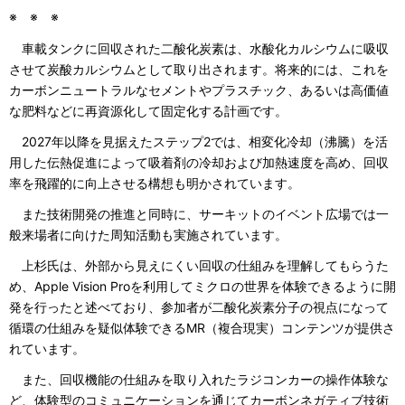
※ ※ ※
車載タンクに回収された二酸化炭素は、水酸化カルシウムに吸収
させて炭酸カルシウムとして取り出されます。将来的には、これを
カーボンニュートラルなセメントやプラスチック、あるいは高価値
な肥料などに再資源化して固定化する計画です。
2027年以降を見据えたステップ2では、相変化冷却（沸騰）を活
用した伝熱促進によって吸着剤の冷却および加熱速度を高め、回収
率を飛躍的に向上させる構想も明かされています。
また技術開発の推進と同時に、サーキットのイベント広場では一
般来場者に向けた周知活動も実施されています。
上杉氏は、外部から見えにくい回収の仕組みを理解してもらうた
め、Apple Vision Proを利用してミクロの世界を体験できるように開
発を行ったと述べており、参加者が二酸化炭素分子の視点になって
循環の仕組みを疑似体験できるMR（複合現実）コンテンツが提供さ
れています。
また、回収機能の仕組みを取り入れたラジコンカーの操作体験な
ど、体験型のコミュニケーションを通じてカーボンネガティブ技術