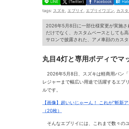
LINE
(Twitter)
Facebook
Hat
tags:
スズキ
,
エブリイ
,
エブリイワゴン
,
カスタ
2026年5月8日に一部仕様変更が実施
だけでなく、カスタムベースとしても高
サロンで披露された、アメ車顔のカスタム
丸目4灯と専用ボディでマ
2026年5月8日、スズキは軽商用バン
レジャーまで幅広い用途で活躍するエブ
ルです。
【画像】超いいじゃーん！ これが“斬新
（20枚）
そんなエブリイには、これまで数々のユ