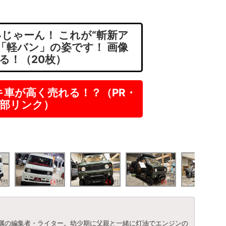
じゃーん！ これが“斬新ア
「軽バン」の姿です！ 画像
る！（20枚）
キ車が高く売れる！？（PR・
部リンク）
属の編集者・ライター。幼少期に父親と一緒に灯油でエンジンの