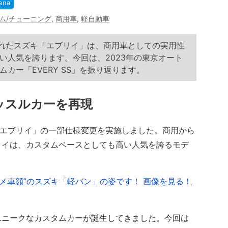
ena
ム/チューニング
,
商用車
,
軽自動車
されたスズキ「エブリイ」は、商用車としての実用性
い人気を誇ります。今回は、2023年の東京オート
カー「EVERY SS」を振り返ります。
ッスルカーを再現
「エブリイ」の一部仕様変更を実施しました。商用から
リイは、カスタムベースとしても高い人気を誇るモデ
アメ車顔”のスズキ「軽バン」の姿です！ 画像を見る！
ニークなカスタムカーが誕生してきました。今回は