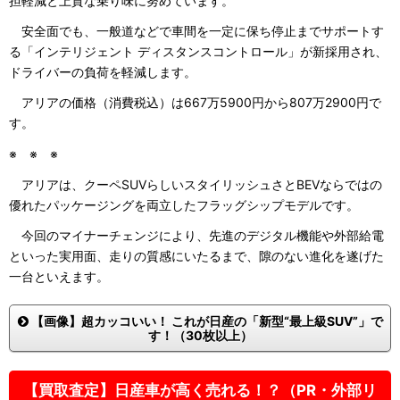
担軽減と上質な乗り味に努めています。
安全面でも、一般道などで車間を一定に保ち停止までサポートす
る「インテリジェント ディスタンスコントロール」が新採用され、
ドライバーの負荷を軽減します。
アリアの価格（消費税込）は667万5900円から807万2900円で
す。
※ ※ ※
アリアは、クーペSUVらしいスタイリッシュさとBEVならではの
優れたパッケージングを両立したフラッグシップモデルです。
今回のマイナーチェンジにより、先進のデジタル機能や外部給電
といった実用面、走りの質感にいたるまで、隙のない進化を遂げた
一台といえます。
【画像】超カッコいい！ これが日産の「新型“最上級SUV”」で
す！（30枚以上）
【買取査定】日産車が高く売れる！？（PR・外部リ