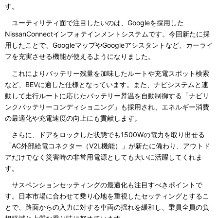
す。
ユーティリティ面で注目したいのは、Googleを採用した
NissanConnectインフォテインメントシステムです。今回新たに採
用したことで、GoogleマップやGoogleアシスタントなど、カーライ
フを充実させる機能が使えるようになりました。
これによりバッテリー残量を加味したルートや充電スポット検索
など、BEVに適した仕様となっています。また、ナビシステムと連
動して走行ルートに応じたバッテリー昇温を自動制御する「ナビリ
ンクバッテリーコンディショニング」も採用され、エネルギー消費
の最適化や充電速度の向上にも貢献します。
さらに、ドアをロックした状態でも1500Wの電力を取り出せる
「AC外部給電コネクター（V2L機能）」が新たに備わり、アウトド
アだけでなく災害時の非常用電源としても大いに活躍してくれま
す。
サスペンションセッティングの最適化も注目すべきポイントで
す。日本市場に合わせて乗り心地を重視したセッティングとするこ
とで、路面からの入力に対する車両の揺れを緩和し、乗員全員の負