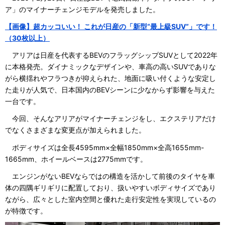
ア」のマイナーチェンジモデルを発売しました。
【画像】超カッコいい！ これが日産の「新型“最上級SUV”」です！
（30枚以上）
アリアは日産を代表するBEVのフラッグシップSUVとして2022年
に本格発売。ダイナミックなデザインや、車高の高いSUVでありな
がら横揺れやフラつきが抑えられた、地面に吸い付くような安定し
た走りが人気で、日本国内のBEVシーンに少なからず影響を与えた
一台です。
今回、そんなアリアがマイナーチェンジをし、エクステリアだけ
でなくさまざまな変更点が加えられました。
ボディサイズは全長4595mm×全幅1850mm×全高1655mm-
1665mm、ホイールベースは2775mmです。
エンジンがないBEVならではの構造を活かして前後のタイヤを車
体の四隅ギリギリに配置しており、扱いやすいボディサイズであり
ながら、広々とした室内空間と優れた走行安定性を実現しているの
が特徴です。