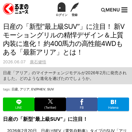
MENU
ログイン
登録
日産の「新型“最上級SUV”」に注目！ 新V
モーショングリルの精悍デザイン＆上質
内装に進化！ 約400馬力の高性能4WDも
ある「最新アリア」とは！
2026.06.07
廣石健悟
日産「アリア」のマイナーチェンジモデルが2026年2月に発売され
ました。どのような進化を遂げたのでしょうか。
tags:
日産
,
アリア
,
EV/PHEV
,
SUV
LINE
(Twitter)
FB
Hatena
日産の「新型“最上級SUV”」に注目！
2026年2月20日、日産はBEV（電気自動車）タイプのSUV「アリ