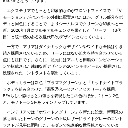
640kmとなっています。
エクステリアでもっとも印象的なのがフロントフェイスで、「V
モーション」がバンパーの外側に配置されたほか、グリル部分をボ
ディと同色にすることで、よりシームレスでクリーンな印象へと一
新。2026年1月にフルモデルチェンジを果たした「リーフ」（3代
目）と統一感のある次世代EVのデザインとなっています。
一方で、アリアはダイナミックなデザインやワイドな全幅は引き
続き採用されているため、リーフにはない迫力を持ち合わせている
点にも注目です。さらに、足元にはアルミと樹脂のコンビネーショ
ンで構成された繊細な新デザインの20インチホイールが採用され、
洗練されたコントラストを演出しています。
ボディカラーは新色「プラズマグリーン」と「ミッドナイトブラ
ック」を組み合わせた「翡翠乃光―ヒスイノヒカリ―」を採用。
BEVらしい静けさと力強さを表現したこの色のほか、2トーン2色
と、モノトーン5色をラインナップしています。
インテリアでは「ホワイト／グリーン」を新たに設定。新開発の
落ち着いたトーンのグリーンの上級レザーにライトグレーのコント
ラストが見事に調和した、モダンで先進的な世界観となっていま