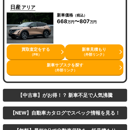
日産
アリア
新車価格
（税込）
668
〜807
万円
万円
買取査定をする
新車見積もり
（PR）
（外部リンク）
新車サブスクを探す
（外部リンク）
【中古車】がお得！？ 新車不足で人気沸騰
【NEW】自動車カタログでスペック情報を見る！