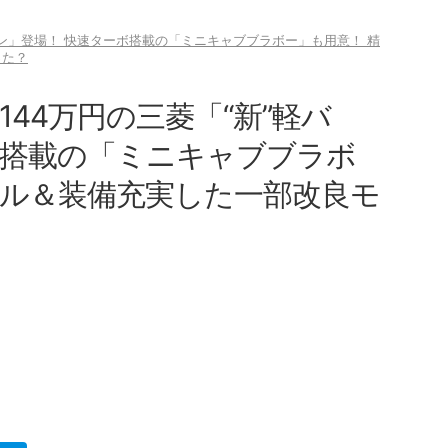
軽バン」登場！ 快速ターボ搭載の「ミニキャブブラボー」も用意！ 精
った？
144万円の三菱「“新”軽バ
ボ搭載の「ミニキャブブラボ
リル＆装備充実した一部改良モ