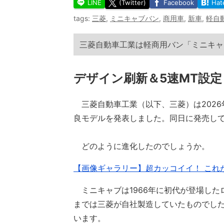
LINE
(Twitter)
Facebook
Hat
tags:
三菱
,
ミニキャブバン
,
商用車
,
新車
,
軽自
三菱自動車工業は軽商用バン「ミニキャ
デザイン刷新＆5速MT設定
三菱自動車工業（以下、三菱）は2026
良モデルを発表しました。同日に発売し
どのように進化したのでしょうか。
【画像ギャラリー】超カッコイイ！ これ
ミニキャブは1966年に初代が登場したロ
までは三菱が自社製造していたものでした
います。