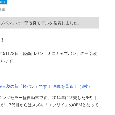
ena
動車
ブバン」の一部改良モデルを発表しました。
！
年5月28日、軽商用バン「ミニキャブバン」の一部改
ています。
が三菱の新「軽バン」です！ 画像を見る！（8枚）
ングセラー軽自動車です。2014年に終売した6代目
が、7代目からはスズキ「エブリイ」のOEMとなって