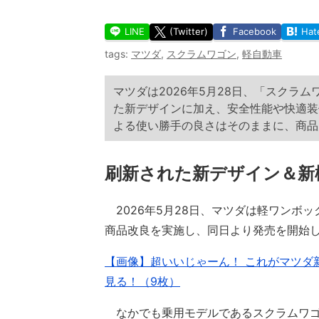
LINE
(Twitter)
Facebook
Hat
tags:
マツダ
,
スクラムワゴン
,
軽自動車
マツダは2026年5月28日、「スクラ
た新デザインに加え、安全性能や快適装
よる使い勝手の良さはそのままに、商品
刷新された新デザイン＆新
2026年5月28日、マツダは軽ワンボ
商品改良を実施し、同日より発売を開始
【画像】超いいじゃーん！ これがマツダ
見る！（9枚）
なかでも乗用モデルであるスクラムワゴ