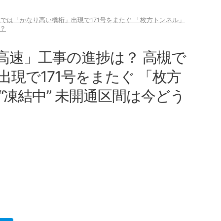
では「かなり高い橋桁」出現で171号をまたぐ 「枚方トンネル」
？
高速」工事の進捗は？ 高槻で
現で171号をまたぐ 「枚方
凍結中” 未開通区間は今どう