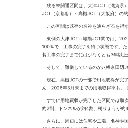
残る未開通区間は、大津JCT（滋賀県）～
JCT（京都府）～高槻JCT（大阪府）の約1
この区間は既存の名神を通らざるを得ず
東側の大津JCT～城陽JCT間では、20
100％で、工事の完了を待つ状態です。た
装工事の完了までには少なくとも3年以上
そして、難儀しているのが八幡京田辺JC
現在、高槻JCTの一部で用地取得が完
ん。2026年3月末までの用地取得率も、
すでに用地買収が完了した区間では順次
約2割、トンネルが約4割、橋りょうが約
さらに、周辺には住宅や工場、名神や国道