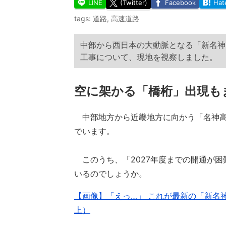
LINE
(Twitter)
Facebook
Hat
tags:
道路
,
高速道路
中部から西日本の大動脈となる「新名神
工事について、現地を視察しました。
空に架かる「橋桁」出現も
中部地方から近畿地方に向かう「名神高
でいます。
このうち、「2027年度までの開通が困
いるのでしょうか。
【画像】「えっ…」 これが最新の「新名
上）