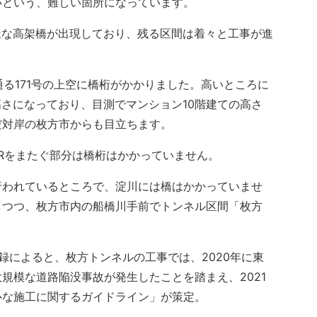
いという、難しい箇所になっています。
派な高架橋が出現しており、残る区間は着々と工事が進
通る171号の上空に橋桁がかかりました。高いところに
高さになっており、目測でマンション10階建ての高さ
だ対岸の枚方市からも目立ちます。
Rをまたぐ部分は橋桁はかかっていません。
われているところで、淀川には橋はかかっていませ
しつつ、枚方市内の船橋川手前でトンネル区間「枚方
によると、枚方トンネルの工事では、2020年に東
規模な道路陥没事故が発生したことを踏まえ、2021
心な施工に関するガイドライン」が策定。