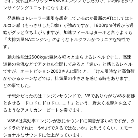
です。先代は5.7リッターV8NAエンジンでしたので、いわゆるダウ
ンサイジングユニットになります。
発進時はトレーラー牽引を想定しているのか最新のATにしてはト
ルコン感（もっさりした印象）が強めですが、1800rpm付近から過
給がグッと立ち上がりますが、加速フィールはターボと言うよりも
「大排気量NAエンジン」のようなトルクフルかつリニアな特性で
す。
動力性能は2600kgの巨体を軽々と走らせるレベルですし、高速
道路の合流などでアクセル全開してみると「速い」と感じるレベル
ですが、オートビジョン2000さんに聞くと、「けん引時など高負荷
がかかるシーンなどでは、排気量の小ささを感じる時もあります」
との事でした。
予想外だったのはエンジンサウンドで、V6でありながらV8を彷彿
とさせる「ドロドロドロドロ……！」という、野太く地響きを立て
るようなアメリカン・ビートを奏でます。
V35Aは高効率エンジンが故にサウンドに濁音が多いのですが、タ
ンドラのそれは「やればできるではないか」と思うくらい、エモー
ショナルなサウンドに仕上がっています。