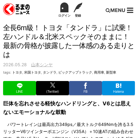
MENU
ログイン
登録
全長6m級！ トヨタ「タンドラ」に試乗！
左ハンドル＆北米スペックそのままに！
最新の骨格が披露した一体感のある走りと
は
2026.05.28
山本シンヤ
tags:
トヨタ
,
米国トヨタ
,
タンドラ
,
ピックアップトラック
,
商用車
,
新型車
LINE
(Twitter)
FB
Hatena
巨体を忘れさせる軽快なハンドリングと、V6とは思え
ないエモーショナルな鼓動
パワートレインは最高出力349ps／最大トルク649Nmを誇る3.5
リッターV6ツインターボエンジン（V35A）＋10速ATの組み合わせ