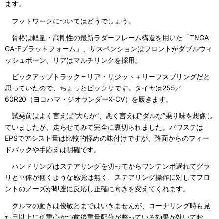
ます。
フットワークについてはどうでしょう。
骨格は軽量・高剛性の最新ラダーフレーム構造を用いた「TNGA
GA-Fプラットフォーム」、サスペンションはフロントがダブルウィ
ッシュボーン、リアはマルチリンクを採用。
ピックアップトラック＝リア・リジット＋リーフスプリングだと
思っていたので、ちょっとビックリです。タイヤは255／
60R20（ヨコハマ・ジオランダーX-CV）を履きます。
試乗前はよく言えば“大らか”、悪く言えば“ダルな”乗り味を想像し
ていましたが、走らせてみて完全に裏切られました。パワステは
EPSでアシスト量は比較的軽めの味付けですが、路面からのフィー
ドバックや手応えは明確です。
ハンドリングはステアリングを切ってからワンテンポ遅れてグラ
リと車体が傾くような感覚は無く、ステアリング操作に対してフロ
ントのノーズが即座に反応し正確に向きを変えてくれます。
クルマの動きは俊敏とまではいきませんが、コーナリング時も見
た目以上に低重心かつ前後重量配分が整っている効果が効いてお