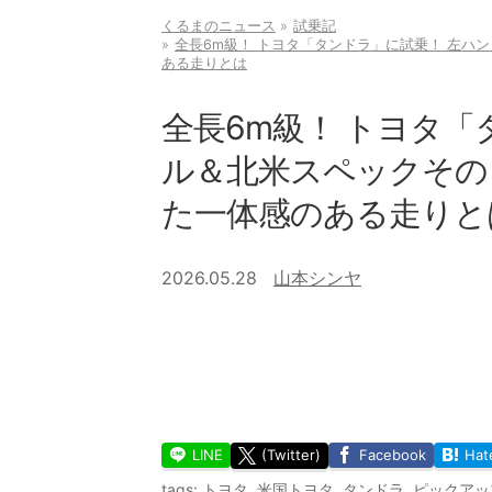
くるまのニュース
試乗記
全長6m級！ トヨタ「タンドラ」に試乗！ 左ハ
ある走りとは
全長6m級！ トヨタ「
ル＆北米スペックその
た一体感のある走りと
2026.05.28
山本シンヤ
LINE
(Twitter)
Facebook
Hat
tags:
トヨタ
,
米国トヨタ
,
タンドラ
,
ピックアッ