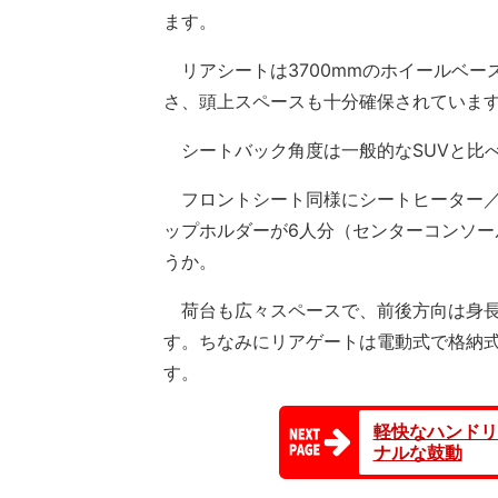
ます。
リアシートは3700mmのホイールベー
さ、頭上スペースも十分確保されていま
シートバック角度は一般的なSUVと比
フロントシート同様にシートヒーター／
ップホルダーが6人分（センターコンソ
うか。
荷台も広々スペースで、前後方向は身長1
す。ちなみにリアゲートは電動式で格納
す。
軽快なハンドリ
ナルな鼓動