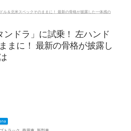
ンドル＆北米スペックそのままに！ 最新の骨格が披露した一体感の
タンドラ」に試乗！ 左ハンド
ままに！ 最新の骨格が披露し
は
ena
プトラック
,
商用車
,
新型車