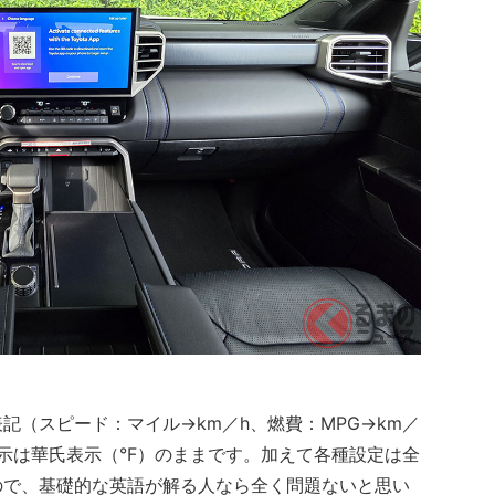
（スピード：マイル→km／h、燃費：MPG→km／
示は華氏表示（°F）のままです。加えて各種設定は全
ので、基礎的な英語が解る人なら全く問題ないと思い