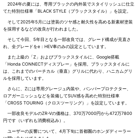
2024年の夏には、専用ブラックの内外装でスタイリッシュに仕立
てた特別仕様車「BLACK STYLE（ブラックスタイル）」を設定。
そして2025年5月には塗装のツヤ感と耐久性を高める新素材塗装
を採用するなどの改良が行われました。
そして今回、5年目となる一部改良では、グレード構成が見直さ
れ、全グレードをe：HEV車のみの設定としています。
また上級の「Z」およびブラックスタイルに、Google搭載
「Honda CONNECTディスプレー」を採用。ブラックスタイルに
は、これまでのバーチカル（垂直）グリルに代わり、ハニカムグリ
ルを採用しています。
さらに、Zには専用グレージュ内装や、バンパープロテクター、
ロアガーニッシュなどを装備してSUV感を高めた特別仕様車
「CROSS TOURING（クロスツーリング）」を設定しています。
一部改良モデルのZR-Vの価格は、370万7000円から472万7800
円です（いずれも消費税込み）。
ユーザーの反響について、4月下旬に首都圏のホンダディーラー