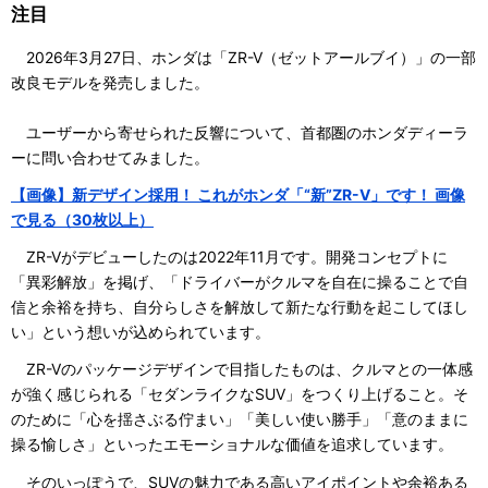
注目
2026年3月27日、ホンダは「ZR-V（ゼットアールブイ）」の一部
改良モデルを発売しました。
ユーザーから寄せられた反響について、首都圏のホンダディーラ
ーに問い合わせてみました。
【画像】新デザイン採用！ これがホンダ「“新”ZR-V」です！ 画像
で見る（30枚以上）
ZR-Vがデビューしたのは2022年11月です。開発コンセプトに
「異彩解放」を掲げ、「ドライバーがクルマを自在に操ることで自
信と余裕を持ち、自分らしさを解放して新たな行動を起こしてほし
い」という想いが込められています。
ZR-Vのパッケージデザインで目指したものは、クルマとの一体感
が強く感じられる「セダンライクなSUV」をつくり上げること。そ
のために「心を揺さぶる佇まい」「美しい使い勝手」「意のままに
操る愉しさ」といったエモーショナルな価値を追求しています。
そのいっぽうで、SUVの魅力である高いアイポイントや余裕ある