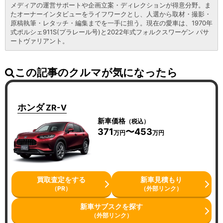
メディアの運営サポートや企画立案・ディレクションが得意分野。ま
たオーナーインタビューをライフワークとし、人選から取材・撮影・
原稿執筆・レタッチ・編集までを一手に担う。現在の愛車は、1970年
式ポルシェ911S(プラレール号)と2022年式フォルクスワーゲン パサ
ートヴァリアント。
この記事のクルマが気になったら
ホンダ
ZR-V
新車価格
（税込）
371
〜453
万円
万円
買取査定をする
新車見積もり
（PR）
（外部リンク）
新車サブスクを探す
（外部リンク）