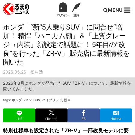
MENU
ログイン
登録
ホンダ「“新”5人乗りSUV」に問合せ“増
加！ 精悍「ハニカム顔」＆「上質グレー
ジュ内装」新設定で話題に！ 5年目の“改
良”を行った「ZR-V」 販売店に最新情報を
聞いた
2026.05.26
松村透
2026年3月にホンダが発売したSUV「ZR-V」について、最新情報を
聞いてみました。
tags:
ホンダ
,
ZR-V
,
SUV
,
ハイブリッド
,
新車
LINE
(Twitter)
FB
Hatena
特別仕様車も設定された「ZR-V」一部改良モデルに要