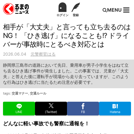
MENU
ログイン
登録
相手が「大丈夫」と言っても立ち去るのは
NG！ 「ひき逃げ」になることも!? ドライ
バーが事故時にとるべき対応とは
2026.06.04
元警察官はる
静岡県三島市の道路において先日、乗用車が男子小学生をはねて立
ち去るひき逃げ事件が発生しました。この事案では、児童が「大丈
夫」と答えた後に運転手が現場から走り去っていますが、このよう
な行為はひき逃げに当たるため注意が必要です。
tags:
交通マナー
,
交通ルール
LINE
(Twitter)
FB
Hatena
どんなに軽い事故でも警察に通報を！