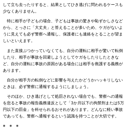
して立ち去ったりすると、結果としてひき逃げに問われるケースも
少なくありません。
特に相手が子どもの場合、子どもは事故の驚きや恥ずかしさなど
から、とっさに「大丈夫」と答えることが多いため、ケガがないよ
うに見えても必ず警察へ通報し、保護者にも連絡をとることが望ま
しいといえます。
また直接ぶつかっていなくても、自分の運転に相手が驚いて転倒
したり、相手が事故を回避しようとしてケガをしたりしたときな
ど、自分の運転に事故の原因がある場合には相手を救護する義務が
あります。
自分が相手方の転倒などに影響を与えたかどうかハッキリしない
ときは、必ず警察に通報するようにしましょう。
そのほか、ひき逃げとして処罰されない場合でも、警察への通報
を怠ると事故の報告義務違反として「3か月以下の拘禁刑または5万
円以下の罰金」を科せられるおそれがあります。どんなに軽い事故
であっても、警察へ通報するという認識を持つことが大切です。
※ ※ ※