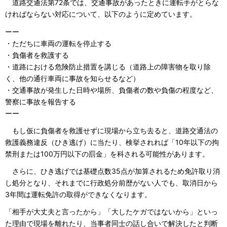
道路交通法第72条では、交通事故があったときに運転手がとらな
ければならない対応について、以下のように定めています。
ーー
・ただちに車両の運転を停止する
・負傷者を救護する
・道路における危険防止措置を講じる（道路上の障害物を取り除
く、他の通行車両に事故を知らせるなど）
・交通事故が発生した日時や場所、負傷者の数や負傷の程度など、
警察に事故を報告する
ーー
もし仮に負傷者を救護せずに現場から立ち去ると、道路交通法の
救護義務違反（ひき逃げ）に当たり、検挙されれば「10年以下の拘
禁刑または100万円以下の罰金」を科される可能性があります。
さらに、ひき逃げでは基礎点数35点が加算されるため免許取り消
し処分となり、それまでに行政処分前歴がない人でも、取消日から
3年間は運転免許の取得ができなくなります。
「相手が大丈夫と言ったから」「大したケガではないから」といっ
た理由で現場を離れたり、当事者同士の話し合いで解決したと判断