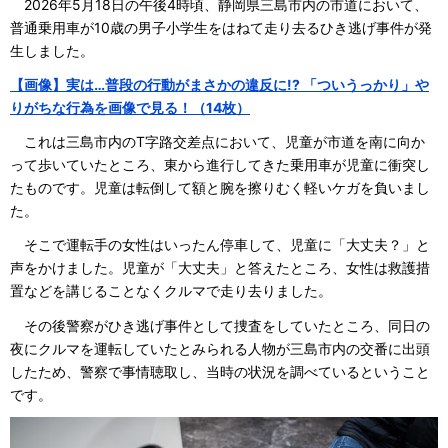
2026年5月18日の午後4時頃、静岡県三島市内の市道において、
普通乗用車が10歳の男子小学生をはねて走り去るひき逃げ事件が発
生しました。
【画像】実は…普段の行動がまさかの違反に!? 「ついうっかり」や
りがちな行為を画像で見る！（14枚）
これは三島市内のT字路交差点において、児童が市道を南に向か
って歩いていたところ、東から進行してきた乗用車が児童に衝突し
たものです。児童は転倒して額と腕を擦りむく軽いケガを負いまし
た。
そこで運転手の女性はいったん停車して、児童に「大丈夫？」と
声をかけました。児童が「大丈夫」と答えたところ、女性は救護措
置などを講じることなくクルマで走り去りました。
その後警察がひき逃げ事件として捜査をしていたところ、同日の
夜にクルマを運転していたとみられる人物が三島市内の交番に出頭
したため、警察で事情聴取し、当時の状況を調べているということ
です。