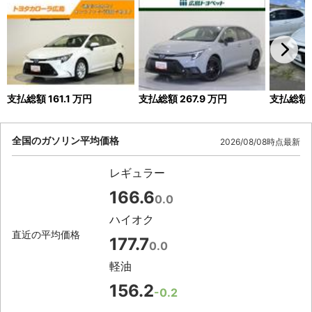
支払総額
161.1
万円
支払総額
267.9
万円
支払総額
全国のガソリン平均価格
2026/08/08時点最新
レギュラー
166.6
0.0
ハイオク
直近の平均価格
177.7
0.0
軽油
156.2
-0.2