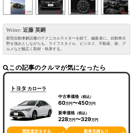
Writer:
近藤 英嗣
新型自動車解説書のテクニカルライターを経て、編集者に。自動車分
野を強みとしながらも、ライフスタイル、ビジネス、不動産、旅、グ
ルメなど幅広く取材・執筆する。
この記事のクルマが気になったら
トヨタ
カローラ
中古車価格
（税込）
60
〜450
万円
万円
新車価格
（税込）
228
〜329
万円
万円
買取査定をする
新車見積もり