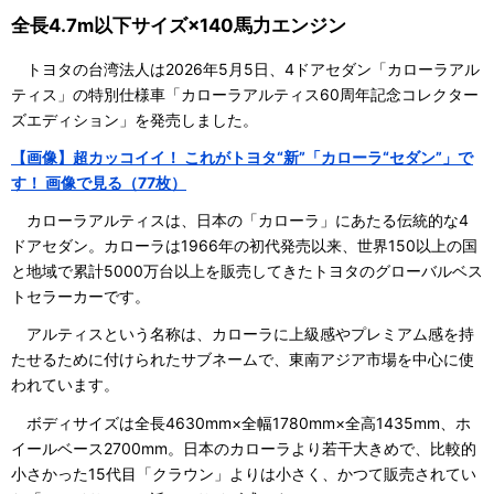
全長4.7m以下サイズ×140馬力エンジン
トヨタの台湾法人は2026年5月5日、4ドアセダン「カローラアル
ティス」の特別仕様車「カローラアルティス60周年記念コレクター
ズエディション」を発売しました。
【画像】超カッコイイ！ これがトヨタ“新”「カローラ“セダン”」で
す！ 画像で見る（77枚）
カローラアルティスは、日本の「カローラ」にあたる伝統的な4
ドアセダン。カローラは1966年の初代発売以来、世界150以上の国
と地域で累計5000万台以上を販売してきたトヨタのグローバルベス
トセラーカーです。
アルティスという名称は、カローラに上級感やプレミアム感を持
たせるために付けられたサブネームで、東南アジア市場を中心に使
われています。
ボディサイズは全長4630mm×全幅1780mm×全高1435mm、ホ
イールベース2700mm。日本のカローラより若干大きめで、比較的
小さかった15代目「クラウン」よりは小さく、かつて販売されてい