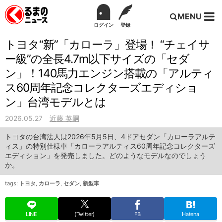
MENU
ログイン
登録
トヨタ“新”「カローラ」登場！ “チェイサ
ー級”の全長4.7m以下サイズの「セダ
ン」！140馬力エンジン搭載の「アルティ
ス60周年記念コレクターズエディショ
ン」台湾モデルとは
2026.05.27
近藤 英嗣
トヨタの台湾法人は2026年5月5日、4ドアセダン「カローラアルテ
ィス」の特別仕様車「カローラアルティス60周年記念コレクターズ
エディション」を発売しました。どのようなモデルなのでしょう
か。
tags:
トヨタ
,
カローラ
,
セダン
,
新型車
LINE
(Twitter)
FB
Hatena