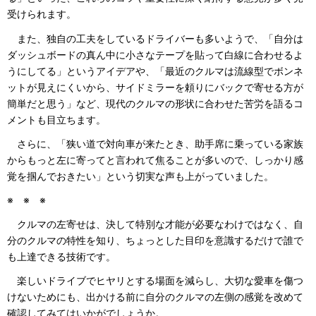
受けられます。
また、独自の工夫をしているドライバーも多いようで、「自分は
ダッシュボードの真ん中に小さなテープを貼って白線に合わせるよ
うにしてる」というアイデアや、「最近のクルマは流線型でボンネ
ットが見えにくいから、サイドミラーを頼りにバックで寄せる方が
簡単だと思う」など、現代のクルマの形状に合わせた苦労を語るコ
メントも目立ちます。
さらに、「狭い道で対向車が来たとき、助手席に乗っている家族
からもっと左に寄ってと言われて焦ることが多いので、しっかり感
覚を掴んでおきたい」という切実な声も上がっていました。
※ ※ ※
クルマの左寄せは、決して特別な才能が必要なわけではなく、自
分のクルマの特性を知り、ちょっとした目印を意識するだけで誰で
も上達できる技術です。
楽しいドライブでヒヤリとする場面を減らし、大切な愛車を傷つ
けないためにも、出かける前に自分のクルマの左側の感覚を改めて
確認してみてはいかがでしょうか。