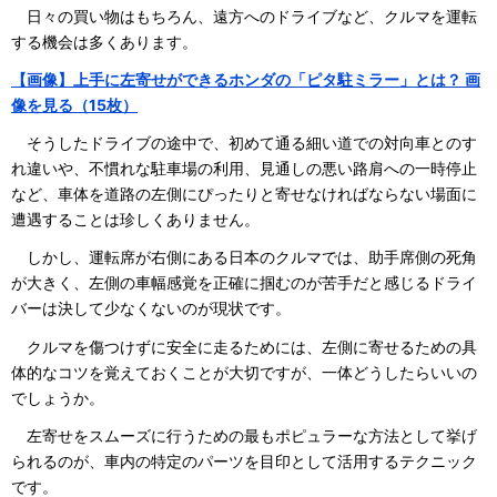
日々の買い物はもちろん、遠方へのドライブなど、クルマを運転
する機会は多くあります。
【画像】上手に左寄せができるホンダの「ピタ駐ミラー」とは？ 画
像を見る（15枚）
そうしたドライブの途中で、初めて通る細い道での対向車とのす
れ違いや、不慣れな駐車場の利用、見通しの悪い路肩への一時停止
など、車体を道路の左側にぴったりと寄せなければならない場面に
遭遇することは珍しくありません。
しかし、運転席が右側にある日本のクルマでは、助手席側の死角
が大きく、左側の車幅感覚を正確に掴むのが苦手だと感じるドライ
バーは決して少なくないのが現状です。
クルマを傷つけずに安全に走るためには、左側に寄せるための具
体的なコツを覚えておくことが大切ですが、一体どうしたらいいの
でしょうか。
左寄せをスムーズに行うための最もポピュラーな方法として挙げ
られるのが、車内の特定のパーツを目印として活用するテクニック
です。