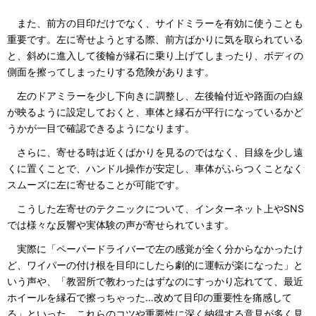
また、前方の目印だけでなく、サイドミラーを有効に使うことも
重要です。左に寄せようとする際、前方ばかりに気を取られている
と、斜めに進入して後輪が縁石に乗り上げてしまったり、ボディの
側面を擦ってしまったりする危険があります。
左のドアミラーを少し下向きに調整し、左後輪付近や路面の白線
が映るように設定しておくと、車体と縁石が平行になっているかど
うかが一目で確認できるようになります。
さらに、寄せる時は近くばかりを見るのではなく、目線を少し遠
くに置くことで、ハンドル操作が安定し、車体がふらつくことなく
スムーズに左に寄せることが可能です。
こうした左寄せのテクニックについて、インターネット上やSNS
では様々な反響や実体験の声が寄せられています。
実際に「ペーパードライバーで左の感覚が全く分からなかったけ
ど、ワイパーの付け根を目印にしたら劇的に運転が楽になった」と
いう声や、「教習所で教わったはずなのにすっかり忘れてて、最近
ホイールを縁石で擦っちゃった…改めて目印の重要性を痛感して
る」といった、これらのコツや重要性に深く納得する意見が多く見