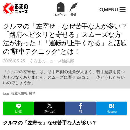
MENU
ログイン
登録
クルマの「左寄せ」なぜ苦手な人が多い？
「路肩へピタリと寄せる」スムーズな方
法があった！「運転が上手くなる」と話題
の“駐車テクニック”とは！
2026.05.25
くるまのニュース編集部
「クルマの左寄せ」は、助手席側の死角が大きく、苦手意識を持つ
方も少なくありません。スムーズに寄せるには、一体どうしたらい
いのでしょうか。
tags:
役立ち情報
,
雑学
LINE
(Twitter)
FB
Hatena
クルマの「左寄せ」なぜ苦手な人が多い？