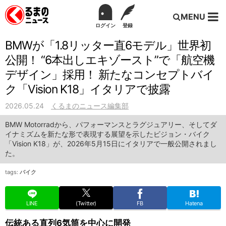
MENU
ログイン
登録
BMWが「1.8リッター直6モデル」世界初
公開！ “6本出しエキゾースト”で「航空機
デザイン」採用！ 新たなコンセプトバイ
ク「Vision K18」イタリアで披露
2026.05.24
くるまのニュース編集部
BMW Motorradから、パフォーマンスとラグジュアリー、そしてダ
イナミズムを新たな形で表現する展望を示したビジョン・バイク
「Vision K18」が、2026年5月15日にイタリアで一般公開されまし
た。
tags:
バイク
LINE
(Twitter)
FB
Hatena
伝統ある直列6気筒を中心に開発