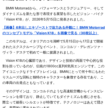
BMW Motorradから、パフォーマンスとラグジュアリー、そして
ダイナミズムを新たな形で表現する展望を示したビジョン・バイク
「Vision K18」が、2026年5月15日に発表されました。
【画像】6本出しエキゾーストで迫力ある外観に！ BMW Motorrad
のコンセプトモデル「Vision K18」を画像で見る（30枚以上）
このモデルは、イタリアのコモ湖畔で5月15日から17日まで開催
されたエクスクルーシブなイベント、コンコルソ・デレガンツァ・
ヴィラ・デステで初めて一般に披露されました。
Vision K18の心臓部であり、デザインと技術の両面で中心的な役
割を担っているのが、伝統の1800cc直列6気筒エンジンです。この
アイコニックなドライブトレインは、BMWにとって何十年にもわた
りスムーズな回転と独特のキャラクターを象徴する存在であり、こ
の車両の出発点ともなっています。
そのデザインは、コンコルドのような高速航空機からインスピレ
ーションを得ており、静止していてもダイナミズムを感じさせる、
際立って細長いシルエットが特徴です。テクノロジーはあえて隠さ
ず、意図的に露出されています。