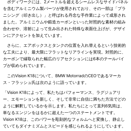
ボディワークには、2メートルを超えるシームレスなサイドパネル
を含むアルミニウム製パーツが使用されており、その一部は「プラ
ニシング（叩き出し）」と呼ばれる丹念な手作業によって成形され
ました。アルミニウムや鍛造カーボンといった対照的な素材の組み
合わせや、溶射によって生み出された特殊な表面仕上げが、デザイ
ンにアクセントを加えています。
さらに、エアボックスとタンクの位置を入れ替えるという技術的
な工夫により、最大限にフラットなリアラインを実現。対照的に、
カーボンで縁取られた幅広のリアセクションには6本のテールパイ
プが収められています。
このVision K18について、BMW MotorradのCEOであるマーカ
ス・フラッシュ氏は次のように語っています。
「Vision K18によって、私たちはパフォーマンス、ラグジュアリ
ー、エモーションを新しく、そして非常に自信に満ちた方法でどの
ように解釈しているかを示します。私たちにとって直列6気筒は、
単なるエンジンをはるかに超えた一つのステートメントです。
Vision K18は、このパワーを彫刻的なフォルムへと変換し、静止し
ていてもダイナミズムとスピードを感じられるようにしています。