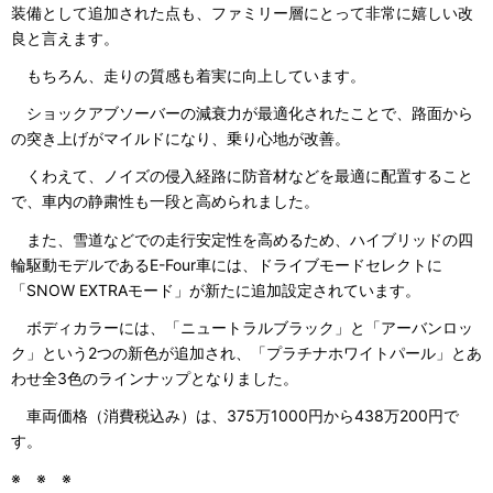
装備として追加された点も、ファミリー層にとって非常に嬉しい改
良と言えます。
もちろん、走りの質感も着実に向上しています。
ショックアブソーバーの減衰力が最適化されたことで、路面から
の突き上げがマイルドになり、乗り心地が改善。
くわえて、ノイズの侵入経路に防音材などを最適に配置すること
で、車内の静粛性も一段と高められました。
また、雪道などでの走行安定性を高めるため、ハイブリッドの四
輪駆動モデルであるE-Four車には、ドライブモードセレクトに
「SNOW EXTRAモード」が新たに追加設定されています。
ボディカラーには、「ニュートラルブラック」と「アーバンロッ
ク」という2つの新色が追加され、「プラチナホワイトパール」とあ
わせ全3色のラインナップとなりました。
車両価格（消費税込み）は、375万1000円から438万200円で
す。
※ ※ ※