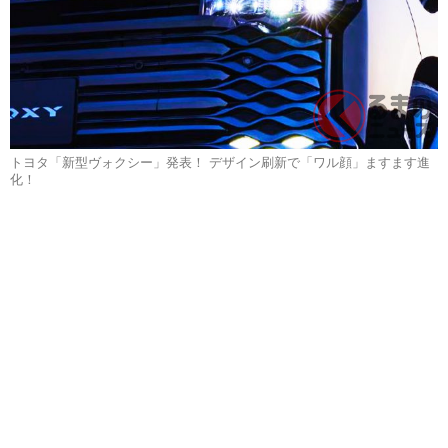
トヨタ「新型ヴォクシー」発表！ デザイン刷新で「ワル顔」ますます進
化！