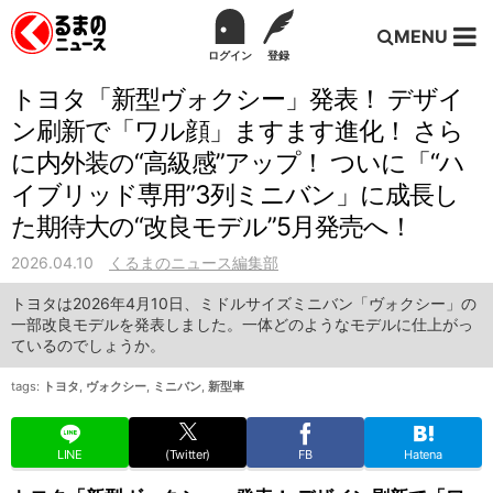
MENU
ログイン
登録
トヨタ「新型ヴォクシー」発表！ デザイ
ン刷新で「ワル顔」ますます進化！ さら
に内外装の“高級感”アップ！ ついに「“ハ
イブリッド専用”3列ミニバン」に成長し
た期待大の“改良モデル”5月発売へ！
2026.04.10
くるまのニュース編集部
トヨタは2026年4月10日、ミドルサイズミニバン「ヴォクシー」の
一部改良モデルを発表しました。一体どのようなモデルに仕上がっ
ているのでしょうか。
tags:
トヨタ
,
ヴォクシー
,
ミニバン
,
新型車
LINE
(Twitter)
FB
Hatena