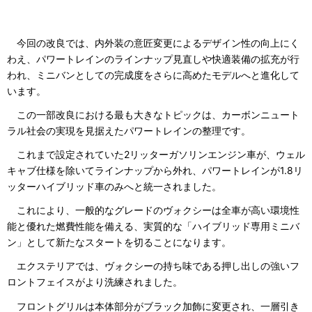
今回の改良では、内外装の意匠変更によるデザイン性の向上にく
わえ、パワートレインのラインナップ見直しや快適装備の拡充が行
われ、ミニバンとしての完成度をさらに高めたモデルへと進化して
います。
この一部改良における最も大きなトピックは、カーボンニュート
ラル社会の実現を見据えたパワートレインの整理です。
これまで設定されていた2リッターガソリンエンジン車が、ウェル
キャブ仕様を除いてラインナップから外れ、パワートレインが1.8リ
ッターハイブリッド車のみへと統一されました。
これにより、一般的なグレードのヴォクシーは全車が高い環境性
能と優れた燃費性能を備える、実質的な「ハイブリッド専用ミニバ
ン」として新たなスタートを切ることになります。
エクステリアでは、ヴォクシーの持ち味である押し出しの強いフ
ロントフェイスがより洗練されました。
フロントグリルは本体部分がブラック加飾に変更され、一層引き