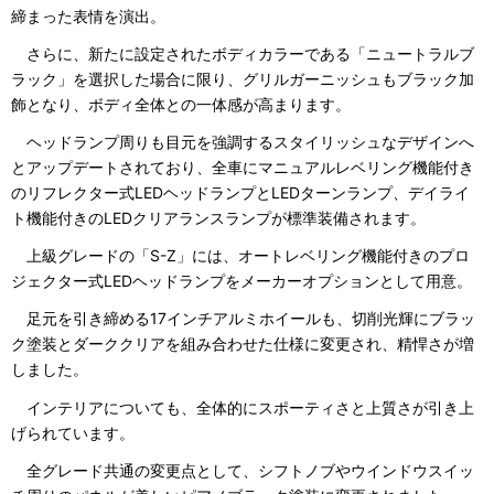
締まった表情を演出。
さらに、新たに設定されたボディカラーである「ニュートラルブ
ラック」を選択した場合に限り、グリルガーニッシュもブラック加
飾となり、ボディ全体との一体感が高まります。
ヘッドランプ周りも目元を強調するスタイリッシュなデザインへ
とアップデートされており、全車にマニュアルレベリング機能付き
のリフレクター式LEDヘッドランプとLEDターンランプ、デイライ
ト機能付きのLEDクリアランスランプが標準装備されます。
上級グレードの「S-Z」には、オートレベリング機能付きのプロ
ジェクター式LEDヘッドランプをメーカーオプションとして用意。
足元を引き締める17インチアルミホイールも、切削光輝にブラッ
ク塗装とダーククリアを組み合わせた仕様に変更され、精悍さが増
しました。
インテリアについても、全体的にスポーティさと上質さが引き上
げられています。
全グレード共通の変更点として、シフトノブやウインドウスイッ