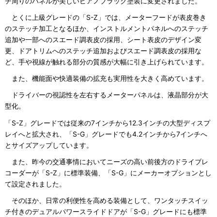
チ周りのパネルが美しいピアノブラック塗装に変更されました。
とくに上級グレードの「S-Z」では、メーターフードが表皮巻き
のステッチ加工となるほか、インストルメントパネルへのステッチ
追加や一部へのスエード調表皮の採用、シート表皮のデザイン変
更、ドアトリムへのステッチ追加およびスエード調表皮の採用な
ど、手や視線が触れる部分の質感が大幅に引き上げられています。
また、機能面や快適装備の拡充も実用性を大きく高めています。
ドライバーの視認性を左右するメーターパネルは、液晶部分が大
型化。
「S-Z」グレードでは従来の7インチから12.3インチの大型ディスプ
レイへと拡大され、「S-G」グレードでも4.2インチから7インチへ
とサイズアップしています。
また、昨今の交通事情においてニーズの高い前後方のドライブレ
コーダーが「S-Z」に標準装備、「S-G」にメーカーオプションとし
て設定されました。
そのほか、日常の利便性を高める装備として、ワンタッチスイッ
チ付きのデュアルパワースライドドアが「S-G」グレードにも標準