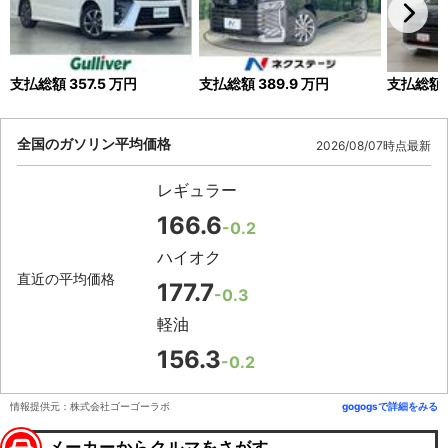
支払総額
357.5
万円
支払総額
389.9
万円
支払総額
全国のガソリン平均価格
2026/08/07時点最新
レギュラー
166.6
-0.2
ハイオク
直近の平均価格
177.7
-0.3
軽油
156.3
-0.2
情報提供元：株式会社ゴーゴーラボ
gogogsで詳細をみる
メーカーからクルマをさがす