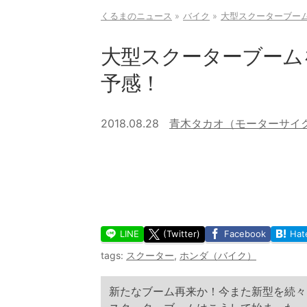
くるまのニュース
バイク
大型スクーターブー
大型スクーターブーム
予感！
2018.08.28
青木タカオ（モーターサイ
LINE
(Twitter)
Facebook
Hat
tags:
スクーター
,
ホンダ（バイク）
新たなブーム再来か！今また新型を続々