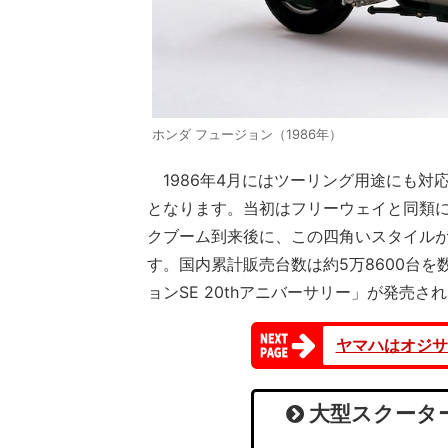
ホンダ フュージョン（1986年）
1986年4月にはツーリング用途にも対
となります。当初はフリーウェイと同類に
クブーム到来後に、この四角いスタイル
す。国内累計販売台数は約5万8600台を
ョンSE 20thアニバーサリー」が発売
ヤマハはオジサ
大型スクーター