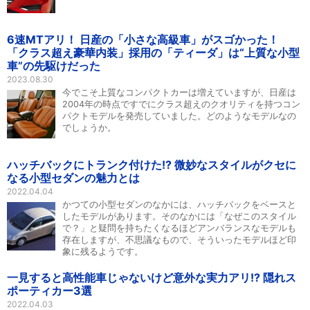
6速MTアリ！ 日産の「小さな高級車」がスゴかった！
「クラス超え豪華内装」採用の「ティーダ」は“上質な小型
車”の先駆けだった
2023.08.30
今でこそ上質なコンパクトカーは増えていますが、日産は
2004年の時点ですでにクラス超えのクオリティを持つコン
パクトモデルを発売していました。どのようなモデルなの
でしょうか。
ハッチバックにトランク付けた!? 微妙なスタイルがクセに
なる小型セダンの魅力とは
2022.04.04
かつての小型セダンのなかには、ハッチバックをベースと
したモデルがあります。そのなかには「なぜこのスタイル
で？」と疑問を持ちたくなるほどアンバランスなモデルも
存在しますが、不思議なもので、そういったモデルほど印
象に残るようです。
一見すると高性能車じゃないけど意外な実力アリ!? 隠れス
ポーティカー3選
2022.04.03