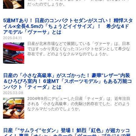
だったのでしょうか。
5速MTあり！ 日産のコンパクトセダンがスゴい！ 精悍スタ
イル×全長4.5mの「ちょうどイイサイズ」！ 希少な4ド
アモデル「ヴァーサ」とは
2025.04.11
日産が北米市場などで展開している「ヴァーサ」は、日本
ではすっかり見なくなったコンパクトセダンとして希少な
存在です。どのようなクルマなのでしょうか。
日産の「小さな高級車」がスゴかった！ 豪華“レザー”内装
＆ひろびろ室内！ 6速MT「スポーツモデル」もある万能コ
ンパクト「ティーダ」とは
2025.03.08
2004年9月にデビューした日産「ティーダ」は、近年注目
される「小さな高級車」の先駆け的存在でした。どのよう
なクルマだったのでしょうか。
日産「“サムライ”セダン」登場！ 鮮烈「紅色」が超カッコ