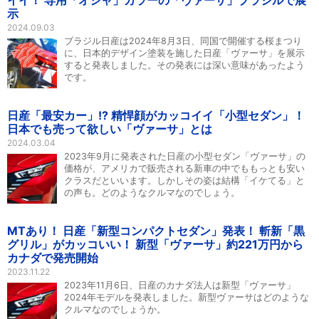
イイ！ 専用「オシャ」カラーの「ヴァーサ」ブラジルで展
示
2024.09.03
ブラジル日産は2024年8月3日、同国で開催する桜まつり
に、日本的デザイン塗装を施した日産「ヴァーサ」を展示
すると発表しました。その発表には深い意味があったよう
です。
日産「最安カー」!? 精悍顔がカッコイイ「小型セダン」！
日本でも売って欲しい「ヴァーサ」とは
2024.03.04
2023年9月に発表された日産の小型セダン「ヴァーサ」の
価格が、アメリカで販売される新車の中でももっとも安い
クラスだといいます。しかしその姿は結構「イケてる」と
の声も。どのようなクルマなのでしょう。
MTあり！ 日産「新型コンパクトセダン」発表！ 斬新「黒
グリル」がカッコいい！ 新型「ヴァーサ」約221万円から
カナダで発売開始
2023.11.22
2023年11月6日、日産のカナダ法人は新型「ヴァーサ」
2024年モデルを発表しました。新型ヴァーサはどのような
クルマなのでしょうか。