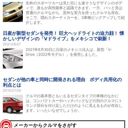
生粋のスポーツカーは見た目にも速そうなデザインのボデ
ィで、誰もが高性能車と認識できます。一方、パッと見は
普通のクルマながら、意外な実力を持ったクルマも存在。
そこで、隠れスポーティカーを、3車種ピックアップして紹
介します。
日産が新型セダンを発売！ 巨大ヘッドライトの迫力顔！ 懐
かしいデザインの「Vドライブ」をメキシコで刷新！
2021.09.07
2021年8月30日に日産のメキシコ法人は、新型「V-
Drive（2022年モデル）」を発売しました。
セダンが他の車と同時に開発される理由 ボディ共用化の
利点とは
2019.07.06
クルマの基本形ともいえるセダンタイプの車種のなかに
は、コンパクトカーやハッチバックなどの別のクルマにト
ランク部分を付け足しただけのように見えるものが存在し
ます。いったいなぜでしょうか。
メーカーからクルマをさがす