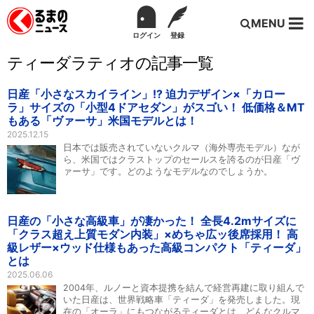
MENU
ログイン
登録
ティーダラティオの記事一覧
日産「小さなスカイライン」!? 迫力デザイン×「カロー
ラ」サイズの「小型4ドアセダン」がスゴい！ 低価格＆MT
もある「ヴァーサ」米国モデルとは！
2025.12.15
日本では販売されていないクルマ（海外専売モデル）なが
ら、米国ではクラストップのセールスを誇るのが日産「ヴ
ァーサ」です。どのようなモデルなのでしょうか。
日産の「小さな高級車」が凄かった！ 全長4.2mサイズに
「クラス超え上質モダン内装」×めちゃ広ッ後席採用！ 高
級レザー×ウッド仕様もあった高級コンパクト「ティーダ」
とは
2025.06.06
2004年、ルノーと資本提携を結んで経営再建に取り組んで
いた日産は、世界戦略車「ティーダ」を発売しました。現
在の「オーラ」にもつながるティーダとは、どんなクルマ