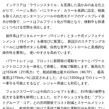
インテリアは「ラウンジスタイル」を意識した温かみのある仕上
がりで、ベージュ系の「バニラチャイ」カラーを基調に設定。植栽
を取り入れたセンターコンソールや自然モチーフのディスプレイ表
示が特徴で、シートはフルフラット化が可能となり、移動中も快適
にくつろげる空間を演出します。
操作系はデジタルメーター（11インチ）とタッチ式インフォテイ
ンメント（13インチ）を横並びに配置し、新設計のステアリングホ
イールには物理ボタンも搭載。自然な音声コントロールと直感的な
操作性を重視し、使いやすさを高めています。
パワートレインは、フロントに新開発の電動モーターとパワーエ
レクトロニクスを一体化して搭載し、前輪で駆動します。最高出力
は155kW（211馬力）で、航続距離は最大420km（WLTP）、最高
速度は175km／hに設定されました。さらに1200kgまでのトレーラ
ー牽引を可能とするなど、レジャー用途にも対応します。
フォルクスワーゲンは今回のコンセプトを通じ、EV市場の裾野を
拡大する姿勢を鮮明にしました。セアトやシュコダを含む「ブラン
ドグループ・コア」との共同開発でコスト削減とスケールメリット
を活かし、欧州市場に向けて手頃で魅力的な電動SUVを提供してい