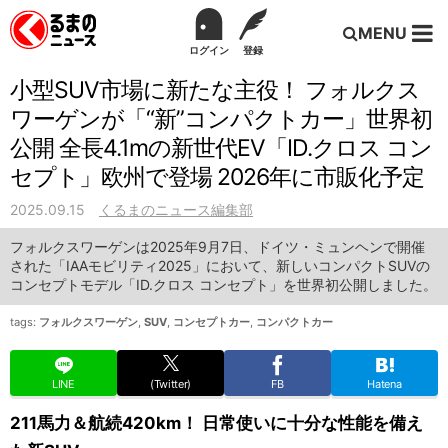
MENU
ログイン
登録
小型SUV市場に新たな主役！ フォルクス
ワーゲンが「“新”コンパクトカー」世界初
公開 全長4.1mの新世代EV「ID.クロス コン
セプト」欧州で登場 2026年に市販化予定
2025.09.15
くるまのニュース編集部
フォルクスワーゲンは2025年9月7日、ドイツ・ミュンヘンで開催
された「IAAモビリティ2025」において、新しいコンパクトSUVの
コンセプトモデル「ID.クロス コンセプト」を世界初公開しました。
tags:
フォルクスワーゲン
,
SUV
,
コンセプトカー
,
コンパクトカー
LINE
(Twitter)
FB
Hatena
211馬力＆航続420km！ 日常使いに十分な性能を備え