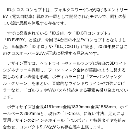
ID.クロス コンセプトは、フォルクスワーゲンが掲げるエントリー
EV（電気自動車）戦略の一環として開発されたモデルで、同社の新
しい設計思想を体現する存在です。
すでに発表されている「ID.2all」や「ID.GTIコンセプト」
「ID.EVERY」と並び、今回で4台目の小型EVコンセプトとなりまし
た。量産版の「ID.ポロ」や「ID.ポロGTI」に続き、2026年夏にはこ
のクロスオーバーSUVが正式に登場する見込みです。
デザイン面では、ヘッドライトやテールランプに独自の3Dライト
シグネチャーを採用し、フロントマスク全体が笑顔のように見える
親しみやすい表情を形成。ボディカラーには「アーバンジャング
ル・グリーン」をまとい、直線的なウインドウラインや力強いCピ
ラーなど、「ゴルフ」やVWバスを想起させる要素も盛り込まれてい
ます。
ボディサイズは全長4161mm×全幅1839mm×全高1588mm、ホイ
ールベース2601mmと、現行の「T-Cross」に近い寸法。足元には
専用デザインの21インチホイール「バルボア」と特製タイヤを組み
合わせ、コンパクトSUVながらも存在感を主張します。