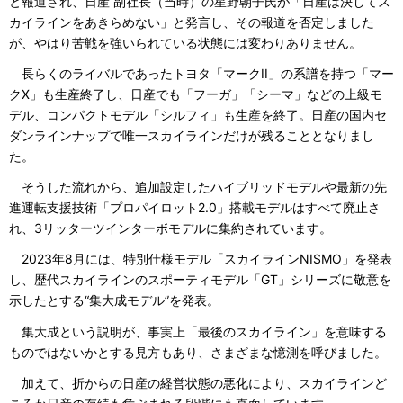
と報道され、日産 副社長（当時）の星野朝子氏が「日産は決してス
カイラインをあきらめない」と発言し、その報道を否定しました
が、やはり苦戦を強いられている状態には変わりありません。
長らくのライバルであったトヨタ「マークII」の系譜を持つ「マー
クX」も生産終了し、日産でも「フーガ」「シーマ」などの上級モ
デル、コンパクトモデル「シルフィ」も生産を終了。日産の国内セ
ダンラインナップで唯一スカイラインだけが残ることとなりまし
た。
そうした流れから、追加設定したハイブリッドモデルや最新の先
進運転支援技術「プロパイロット2.0」搭載モデルはすべて廃止さ
れ、3リッターツインターボモデルに集約されています。
2023年8月には、特別仕様モデル「スカイラインNISMO」を発表
し、歴代スカイラインのスポーティモデル「GT」シリーズに敬意を
示したとする“集大成モデル”を発表。
集大成という説明が、事実上「最後のスカイライン」を意味する
ものではないかとする見方もあり、さまざまな憶測を呼びました。
加えて、折からの日産の経営状態の悪化により、スカイラインど