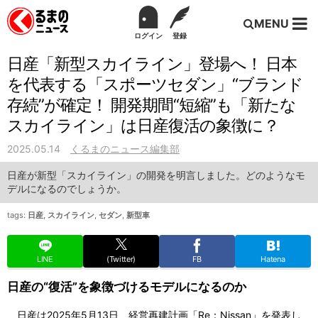
MENU
ログイン
登録
日産「新型スカイライン」登場へ！ 日本
を代表する「スポーツセダン」“ブランド
存続”が確定！ 開発期間“短縮”も「新たな
スカイライン」は日産復活の象徴に？
2025.05.14
くるまのニュース編集部
日産が新型「スカイライン」の開発を明言しました。どのようなモ
デルになるのでしょうか。
tags:
日産
,
スカイライン
,
セダン
,
新型車
LINE
(Twitter)
FB
Hatena
日産の“復活”を象徴づけるモデルになるのか
日産は2025年5月13日、経営再建計画「Re：Nissan」を発表し、