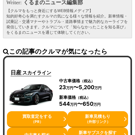
Writer:
くるまのニュース編集部
【クルマをもっと身近にするWEB情報メディア】
知的好奇心を満たすクルマの気になる様々な情報を紹介。新車情報・
試乗記・交通マナーやトラブル・道路事情まで魅力的なカーライフを
発信していきます。クルマについて「知らなかったことを知る喜び」
をくるまのニュースを通じて体験してください。
この記事のクルマが気になったら
日産
スカイライン
中古車価格
（税込）
23
〜5,200
万円
万円
新車価格
（税込）
544
〜650
万円
万円
買取査定をする
新車見積もり
（PR）
（外部リンク）
新車サブスクを探す
中古車を探す