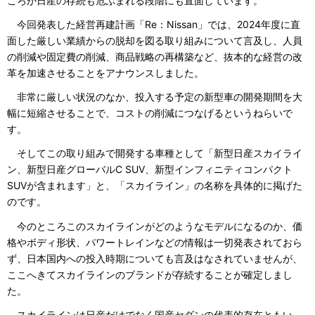
ころか日産の存続も危ぶまれる段階にも直面しています。
今回発表した経営再建計画「Re：Nissan」では、2024年度に直
面した厳しい業績からの脱却を図る取り組みについて言及し、人員
の削減や固定費の削減、商品戦略の再構築など、抜本的な経営の改
革を加速させることをアナウンスしました。
非常に厳しい状況のなか、投入する予定の新型車の開発期間を大
幅に短縮させることで、コストの削減につなげるというねらいで
す。
そしてこの取り組みで開発する車種として「新型日産スカイライ
ン、新型日産グローバルC SUV、新型インフィニティコンパクト
SUVが含まれます」と、「スカイライン」の名称を具体的に掲げた
のです。
今のところこのスカイラインがどのようなモデルになるのか、価
格やボディ形状、パワートレインなどの情報は一切発表されておら
ず、日本国内への投入時期についても言及はなされていませんが、
ここへきてスカイラインのブランドが存続することが確定しまし
た。
スカイラインは日産だけでなく国産セダンの代表的存在ともい