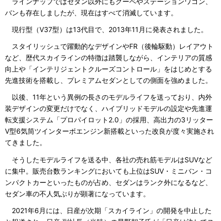
ラインナップではセダン以外にもクーペやステーションワゴン、
バンも存在しましたが、現在はすべて消滅しています。
現行型（V37型）は13代目で、2013年11月に発表されました。
スタイリッシュで躍動的なデザインやFR（後輪駆動）レイアウト
など、歴代スカイラインの特徴は踏襲しながら、インテリアの質感
向上や「インテリジェントクルーズコントロール」をはじめとする
先進技術を搭載し、プレミアムセダンとしての側面を強めました。
以後、11年という異例の長さのモデルライフを送っており、内外
装デザインの変更だけでなく、ハイブリッドモデルの設定や先進運
転支援システム「プロパイロット2.0」の採用、高出力の3リッター
V型6気筒ツインターボエンジン新搭載といった改良が度々実施され
てきました。
そうしたモデルライフを送る中、各社の売れ筋モデルはSUVなど
に集中。販売台数ランキングにおいても上位はSUV・ミニバン・コ
ンパクトカーといったものが占め、セダンはランク外になるなど、
セダン車の不人気ぶりが顕著になっています。
2021年6月には、日産が次期「スカイライン」の開発を中止した