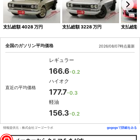
支払総額
4028
万円
支払総額
3228
万円
支払総額
全国のガソリン平均価格
2026/08/07時点最新
レギュラー
166.6
-0.2
ハイオク
直近の平均価格
177.7
-0.3
軽油
156.3
-0.2
情報提供元：株式会社ゴーゴーラボ
gogogsで詳細をみる