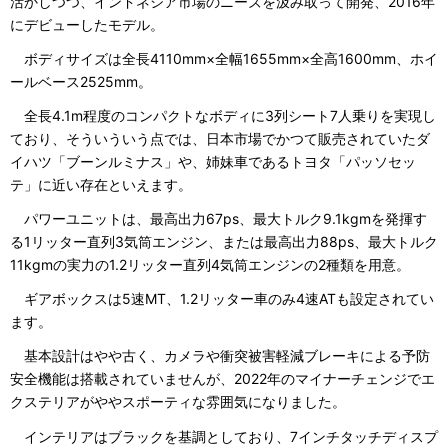
活かしつつ、インドネシア市場のニーズを汲み取って開発、2016年
にデビューしたモデル。
ボディサイズは全長4110mm×全幅1655mm×全高1600mm、ホイ
ールベース2525mm。
全長4.1m程度のコンパクトなボディに3列シート7人乗りを実現し
ており、そういういう点では、日本市場でかつて販売されていたダ
イハツ「ブーンルミナス」や、姉妹車であるトヨタ「パッソセッ
テ」に近い存在といえます。
パワーユニットは、最高出力67ps、最大トルク9.1kgmを発揮す
る1リッター直列3気筒エンジン、または最高出力88ps、最大トルク
11kgmの実力の1.2リッター直列4気筒エンジンの2種類を用意。
ギアボックスは5速MT、1.2リッター車のみ4速ATも設定されてい
ます。
基本設計はやや古く、カメラや衝突被害軽減ブレーキによる予防
安全機能は搭載されていませんが、2022年のマイナーチェンジでエ
クステリアがややスポーティな雰囲気になりました。
インテリアはブラックを基調としており、7インチタッチディスプ