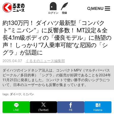
MENU
ログイン
登録
約130万円！ ダイハツ最新型「コンパク
ト“ミニバン”」に反響多数！ MT設定＆全
長4.1m級ボディの「優良モデル」に熱望の
声！ しっかり“7人乗車可能”な尼国の「シ
グラ」が話題に
2025.04.07
くるまのニュース編集部
ダイハツのインドネシア法人は、コンパクトMPV（マルチパーパス
ビークル／多目的車）「シグラ」の販売が好調であることを2024年
11月21日に発表しました。コンパクトで使い勝手の良いシグラにつ
いて、日本のユーザーからも反響が集まっています。
tags:
ダイハツ
,
ミニバン
LINE
(Twitter)
FB
Hatena