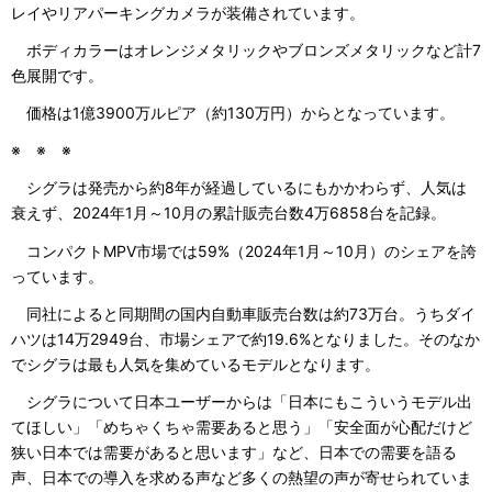
レイやリアパーキングカメラが装備されています。
ボディカラーはオレンジメタリックやブロンズメタリックなど計7
色展開です。
価格は1億3900万ルピア（約130万円）からとなっています。
※ ※ ※
シグラは発売から約8年が経過しているにもかかわらず、人気は
衰えず、2024年1月～10月の累計販売台数4万6858台を記録。
コンパクトMPV市場では59%（2024年1月～10月）のシェアを誇
っています。
同社によると同期間の国内自動車販売台数は約73万台。うちダイ
ハツは14万2949台、市場シェアで約19.6%となりました。そのなか
でシグラは最も人気を集めているモデルとなります。
シグラについて日本ユーザーからは「日本にもこういうモデル出
てほしい」「めちゃくちゃ需要あると思う」「安全面が心配だけど
狭い日本では需要があると思います」など、日本での需要を語る
声、日本での導入を求める声など多くの熱望の声が寄せられていま