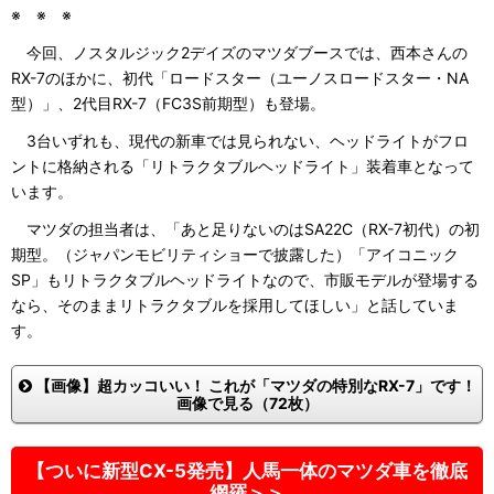
※ ※ ※
今回、ノスタルジック2デイズのマツダブースでは、西本さんの
RX-7のほかに、初代「ロードスター（ユーノスロードスター・NA
型）」、2代目RX-7（FC3S前期型）も登場。
3台いずれも、現代の新車では見られない、ヘッドライトがフロ
ントに格納される「リトラクタブルヘッドライト」装着車となって
います。
マツダの担当者は、「あと足りないのはSA22C（RX-7初代）の初
期型。（ジャパンモビリティショーで披露した）「アイコニック
SP」もリトラクタブルヘッドライトなので、市販モデルが登場する
なら、そのままリトラクタブルを採用してほしい」と話していま
す。
【画像】超カッコいい！ これが「マツダの特別なRX-7」です！
画像で見る（72枚）
【ついに新型CX-5発売】人馬一体のマツダ車を徹底
網羅＞＞