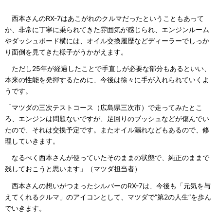
西本さんのRX-7はあこがれのクルマだったということもあって
か、非常に丁寧に乗られてきた雰囲気が感じられ、エンジンルーム
やダッシュボード横には、オイル交換履歴などディーラーでしっか
り面倒を見てきた様子がうかがえます。
ただし25年が経過したことで手直しが必要な部分もあるといい、
本来の性能を発揮するために、今後は徐々に手が入れられていくよ
うです。
「マツダの三次テストコース（広島県三次市）で走ってみたとこ
ろ、エンジンは問題ないですが、足回りのブッシュなどが傷んでい
たので、それは交換予定です。またオイル漏れなどもあるので、修
理していきます。
なるべく西本さんが使っていたそのままの状態で、純正のままで
残しておこうと思います」（マツダ担当者）
西本さんの想いがつまったシルバーのRX-7は、今後も「元気を与
えてくれるクルマ」のアイコンとして、マツダで”第2の人生”を歩ん
でいきます。