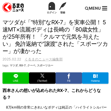
MENU
ログイン
登録
マツダが「“特別”なRX-7」を実車公開！ 5
速MT×流麗ボディは長崎の「80歳女性」
が25年所有！ 「クルマで元気を与えた
い」 免許返納で“譲渡”された「スポーツカ
ー」が凄かった
2025.02.22
くるまのニュース編集部
tags:
マツダ
,
RX-7
,
クーペ
,
スポーツカー
LINE
(Twitter)
FB
Hatena
西本さんの想いが込められたRX-7、これからどうな
る？
8万km弱の非常にきれいなボディは純正の「ハイライトシルバー