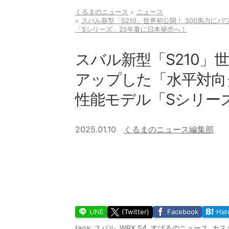
くるまのニュース
ニュース
スバル新型「S210」世界初公開！ 300馬力に
「Sシリーズ」25年夏に日本発売へ！
スバル新型「S210」
アップした「水平対向
性能モデル「Sシリー
2025.01.10
くるまのニュース編集部
LINE
(Twitter)
Facebook
Hat
tags:
スバル
,
WRX S4
,
すばるのニュース
,
カス