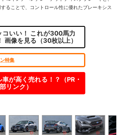
用することで、コントロール性に優れたブレーキシス
コいい！ これが300馬力
！ 画像を見る（30枚以上）
ン特集
ル車が高く売れる！？（PR・
部リンク）