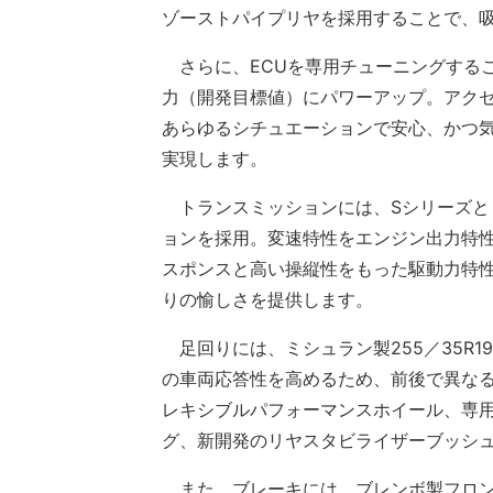
ゾーストパイプリヤを採用することで、
さらに、ECUを専用チューニングするこ
力（開発目標値）にパワーアップ。アク
あらゆるシチュエーションで安心、かつ
実現します。
トランスミッションには、Sシリーズと
ョンを採用。変速特性をエンジン出力特
スポンスと高い操縦性をもった駆動力特
りの愉しさを提供します。
足回りには、ミシュラン製255／35R1
の車両応答性を高めるため、前後で異なる形
レキシブルパフォーマンスホイール、専
グ、新開発のリヤスタビライザーブッシ
また、ブレーキには、ブレンボ製フロン