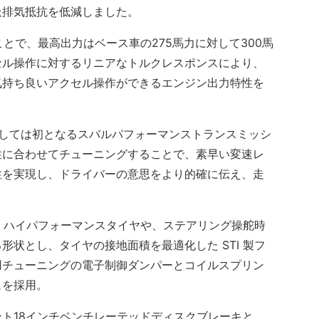
吸排気抵抗を低減しました。
とで、最高出力はベース車の275馬力に対して300馬
セル操作に対するリニアなトルクレスポンスにより、
気持ち良いアクセル操作ができるエンジン出力特性を
しては初となるスバルパフォーマンストランスミッシ
性に合わせてチューニングすることで、素早い変速レ
性を実現し、ドライバーの意思をより的確に伝え、走
9 ハイパフォーマンスタイヤや、ステアリング操舵時
状とし、タイヤの接地面積を最適化した STI 製フ
用チューニングの電子制御ダンパーとコイルスプリン
ュを採用。
ト18インチベンチレーテッドディスクブレーキと、