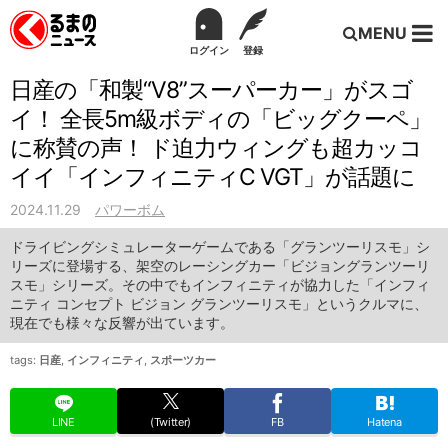
MENU
ログイン
登録
日産の「和製“V8”スーパーカー」がスゴ
イ！ 全長5m級ボディの「ビッグクーペ」
に称賛の声！ ド迫力ウィングも超カッコ
イイ「インフィニティC VGT」が話題に
2024.11.29
パワーボム
ドライビングシミュレーターゲームである「グランツーリスモ」シ
リーズに登場する、架空のレーシングカー「ビジョングランツーリ
スモ」シリーズ。その中でもインフィニティが協力した「インフィ
ニティ コンセプト ビジョン グランツーリスモ」というクルマに、
現在でも様々な反響が出ています。
tags:
日産
,
インフィニティ
,
スポーツカー
LINE
(Twitter)
FB
Hatena