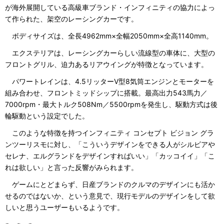
が海外展開している高級車ブランド・インフィニティの協力によっ
て作られた、架空のレーシングカーです。
ボディサイズは、全長4962mm×全幅2050mm×全高1140mm。
エクステリアは、レーシングカーらしい流線型の車体に、大型の
フロントグリル、迫力あるリアウイングが特徴となっています。
パワートレインは、4.5リッターV型8気筒エンジンとモーターを
組み合わせ、フロントミッドシップに搭載。最高出力543馬力／
7000rpm・最大トルク508Nm／5500rpmを発生し、駆動方式は後
輪駆動という設定でした。
このような特徴を持つインフィニティ コンセプト ビジョン グラ
ンツーリスモに対し、「こういうデザインをできる人がシルビアや
セレナ、エルグランドをデザインすればいい」「カッコイイ」「こ
れは欲しい」と言った反響がみられます。
ゲームにとどまらず、日産ブランドのクルマのデザインにも活か
せるのではないか、という意見で、現行モデルのデザインをして欲
しいと思うユーザーもいるようです。