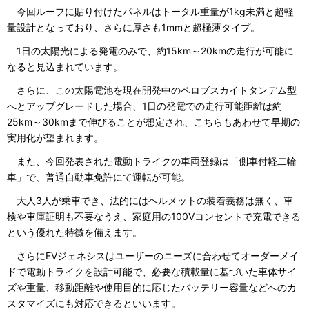
今回ルーフに貼り付けたパネルはトータル重量が1kg未満と超軽
量設計となっており、さらに厚さも1mmと超極薄タイプ。
1日の太陽光による発電のみで、約15km～20kmの走行が可能に
なると見込まれています。
さらに、この太陽電池を現在開発中のペロブスカイトタンデム型
へとアップグレードした場合、1日の発電での走行可能距離は約
25km～30kmまで伸びることが想定され、こちらもあわせて早期の
実用化が望まれます。
また、今回発表された電動トライクの車両登録は「側車付軽二輪
車」で、普通自動車免許にて運転が可能。
大人3人が乗車でき、法的にはヘルメットの装着義務は無く、車
検や車庫証明も不要なうえ、家庭用の100Vコンセントで充電できる
という優れた特徴を備えます。
さらにEVジェネシスはユーザーのニーズに合わせてオーダーメイ
ドで電動トライクを設計可能で、必要な積載量に基づいた車体サイ
ズや重量、移動距離や使用目的に応じたバッテリー容量などへのカ
スタマイズにも対応できるといいます。