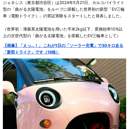
ジェネシス（東京都渋谷区）は2024年5月21日、カルコパイライト
型の「曲がる太陽電池」をルーフに搭載した世界初の新型「EV三輪
車（電動トライク）」の実証実験をスタートしたと発表しました。
（世界初：薄膜系太陽電池を用いた平米2kg以下、変換効率10%以
上の次世代型の「曲がる太陽電池」を搭載したEV三輪車として）
【画像】「えっ…！」 これが1日の「ソーラー充電」で30キロ走る
「新型トライク」です（19枚）