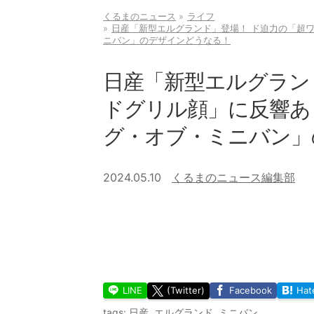
くるまのニュース
ライフ
日産「新型エルグランド」登場！ ド迫力の「超
ニバン」のデザインどうなる！
日産「新型エルグラン
ドグリル顔」に反響あ
グ・オブ・ミニバン」
2024.05.10
くるまのニュース編集部
LINE
(Twitter)
Facebook
Hat
tags:
日産
,
エルグランド
,
ミニバン