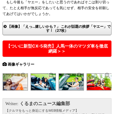
もし今後も「ヤエー」をしたいと思うのであればそこは割り切っ
て、たとえ相手が無反応であっても気にせず、相手の安全を祈願し
てあげてはいかがでしょうか。
【画像】「えっ…嬉しいかも？」 これが話題の挨拶「ヤエー」で
す！（27枚）
【ついに新型CX-5発売】人馬一体のマツダ車を徹底
網羅＞＞
画像ギャラリー
Writer:
くるまのニュース編集部
【クルマをもっと身近にするWEB情報メディア】