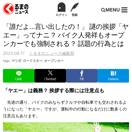
MENU
ログイン
登録
「誰だよ…言い出したの！」 謎の挨拶「ヤ
エー」ってナニ？ バイク人発祥もオープ
ンカーでも強制される？ 話題の行為とは
2023.08.17
くるまのニュース編集部
tags:
マツダ
,
ロードスター
,
オープンカー
LINE
(Twitter)
FB
Hatena
「ヤエー」は義務？ 挨拶する際には注意点も
先述の通り、バイクのみならずクルマや自転車でも交わされるよ
うになった「ヤエー」ですが、運転中の行動になるだけに数多くの
注意点もあります。