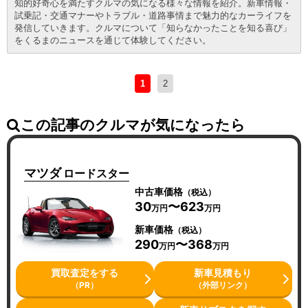
知的好奇心を満たすクルマの気になる様々な情報を紹介。新車情報・
試乗記・交通マナーやトラブル・道路事情まで魅力的なカーライフを
発信していきます。クルマについて「知らなかったことを知る喜び」
をくるまのニュースを通じて体験してください。
1
2
この記事のクルマが気になったら
マツダ
ロードスター
中古車価格
（税込）
30
〜623
万円
万円
新車価格
（税込）
290
〜368
万円
万円
買取査定をする
新車見積もり
（PR）
（外部リンク）