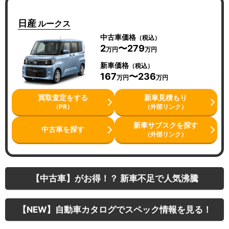
日産
ルークス
中古車価格
（税込）
2
〜279
万円
万円
新車価格
（税込）
167
〜236
万円
万円
買取査定をする
新車見積もり
（PR）
（外部リンク）
新車サブスクを探す
中古車を探す
（外部リンク）
【中古車】がお得！？ 新車不足で人気沸騰
【NEW】自動車カタログでスペック情報を見る！