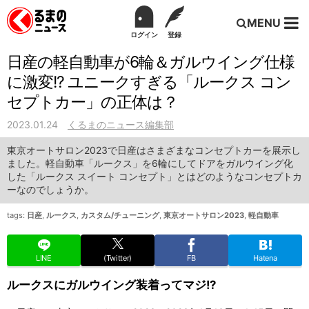
MENU
ログイン
登録
日産の軽自動車が6輪＆ガルウイング仕様
に激変!? ユニークすぎる「ルークス コン
セプトカー」の正体は？
2023.01.24
くるまのニュース編集部
東京オートサロン2023で日産はさまざまなコンセプトカーを展示し
ました。軽自動車「ルークス」を6輪にしてドアをガルウイング化
した「ルークス スイート コンセプト」とはどのようなコンセプトカ
ーなのでしょうか。
tags:
日産
,
ルークス
,
カスタム/チューニング
,
東京オートサロン2023
,
軽自動車
LINE
(Twitter)
FB
Hatena
ルークスにガルウイング装着ってマジ!?