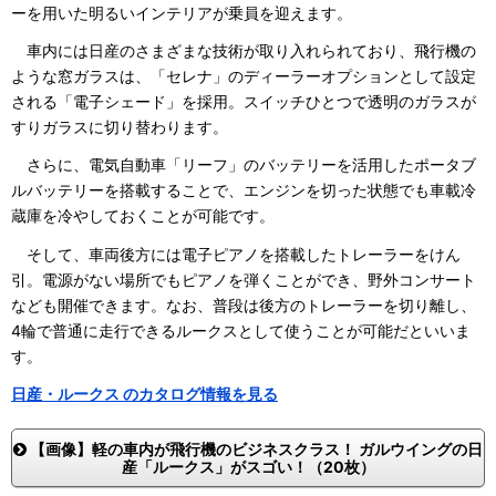
ーを用いた明るいインテリアが乗員を迎えます。
車内には日産のさまざまな技術が取り入れられており、飛行機の
ような窓ガラスは、「セレナ」のディーラーオプションとして設定
される「電子シェード」を採用。スイッチひとつで透明のガラスが
すりガラスに切り替わります。
さらに、電気自動車「リーフ」のバッテリーを活用したポータブ
ルバッテリーを搭載することで、エンジンを切った状態でも車載冷
蔵庫を冷やしておくことが可能です。
そして、車両後方には電子ピアノを搭載したトレーラーをけん
引。電源がない場所でもピアノを弾くことができ、野外コンサート
なども開催できます。なお、普段は後方のトレーラーを切り離し、
4輪で普通に走行できるルークスとして使うことが可能だといいま
す。
日産・ルークス のカタログ情報を見る
【画像】軽の車内が飛行機のビジネスクラス！ ガルウイングの日
産「ルークス」がスゴい！（20枚）