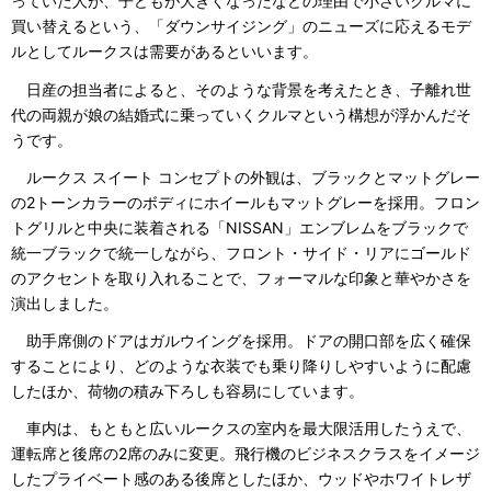
っていた人が、子どもが大きくなったなどの理由で小さいクルマに
買い替えるという、「ダウンサイジング」のニューズに応えるモデ
ルとしてルークスは需要があるといいます。
日産の担当者によると、そのような背景を考えたとき、子離れ世
代の両親が娘の結婚式に乗っていくクルマという構想が浮かんだそ
うです。
ルークス スイート コンセプトの外観は、ブラックとマットグレー
の2トーンカラーのボディにホイールもマットグレーを採用。フロン
トグリルと中央に装着される「NISSAN」エンブレムをブラックで
統一ブラックで統一しながら、フロント・サイド・リアにゴールド
のアクセントを取り入れることで、フォーマルな印象と華やかさを
演出しました。
助手席側のドアはガルウイングを採用。ドアの開口部を広く確保
することにより、どのような衣装でも乗り降りしやすいように配慮
したほか、荷物の積み下ろしも容易にしています。
車内は、もともと広いルークスの室内を最大限活用したうえで、
運転席と後席の2席のみに変更。飛行機のビジネスクラスをイメージ
したプライベート感のある後席としたほか、ウッドやホワイトレザ