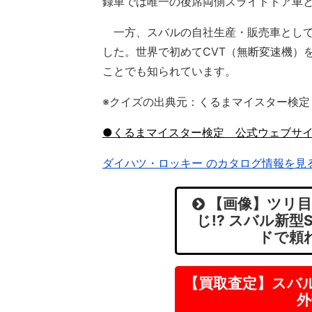
録車では唯一の後席両側スライドドア車
一方、スバルの自社生産・販売車としての
した。世界で初めてCVT（無断変速機）を
ことでも知られています。
※クイズの出典元：くるまマイスター検定
●くるまマイスター検定 公式ウェブサ
ダイハツ・ロッキー のカタログ情報を見
【画像】ツリ目
じ!? スバル新
ドで頼
【買取査定】スバ
外