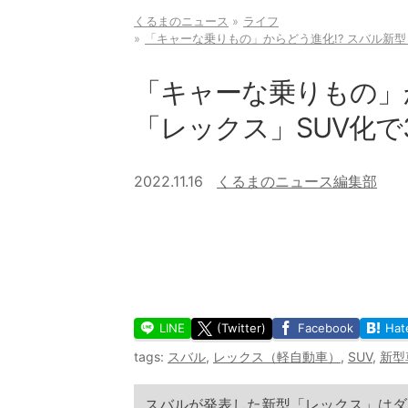
くるまのニュース
ライフ
「キャーな乗りもの」からどう進化!? スバル新型
「キャーな乗りもの」か
「レックス」SUV化で
2022.11.16
くるまのニュース編集部
LINE
(Twitter)
Facebook
Hat
tags:
スバル
,
レックス（軽自動車）
,
SUV
,
新型
スバルが発表した新型「レックス」はダ