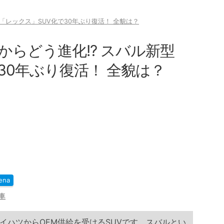
「レックス」SUV化で30年ぶり復活！ 全貌は？
らどう進化!? スバル新型
30年ぶり復活！ 全貌は？
ena
車
イハツからOEM供給を受けるSUVです。スバルとい