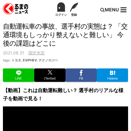
MENU
ログイン
登録
自動運転車の事故、選手村の実態は？ 「交
通環境もしっかり整えないと難しい」 今
後の課題はどこに
2021.08.31
国沢光宏
tags:
トヨタ
,
EV/PHEV
,
テクノロジー
LINE
(Twitter)
FB
Hatena
【動画】これは自動運転難しい？ 選手村のリアルな様
子を動画で見る！