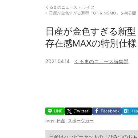
くるまのニュース
ライフ
日産が金色すぎる新型「GT-R NISMO」を初公
日産が金色すぎる新型「G
存在感MAXの特別仕様
2021.04.14
くるまのニュース編集部
LINE
(Twitter)
Facebook
Hat
tags:
日産
,
スポーツカー
日産はハッピーセットの「ひみつのおもち