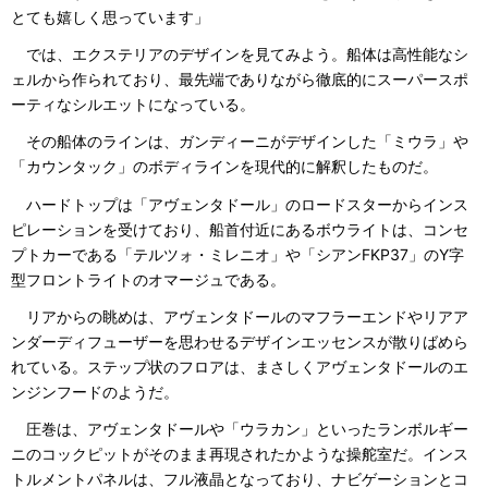
とても嬉しく思っています」
では、エクステリアのデザインを見てみよう。船体は高性能なシ
ェルから作られており、最先端でありながら徹底的にスーパースポ
ーティなシルエットになっている。
その船体のラインは、ガンディーニがデザインした「ミウラ」や
「カウンタック」のボディラインを現代的に解釈したものだ。
ハードトップは「アヴェンタドール」のロードスターからインス
ピレーションを受けており、船首付近にあるボウライトは、コンセ
プトカーである「テルツォ・ミレニオ」や「シアンFKP37」のY字
型フロントライトのオマージュである。
リアからの眺めは、アヴェンタドールのマフラーエンドやリアア
ンダーディフューザーを思わせるデザインエッセンスが散りばめら
れている。ステップ状のフロアは、まさしくアヴェンタドールのエ
ンジンフードのようだ。
圧巻は、アヴェンタドールや「ウラカン」といったランボルギー
ニのコックピットがそのまま再現されたかような操舵室だ。インス
トルメントパネルは、フル液晶となっており、ナビゲーションとコ