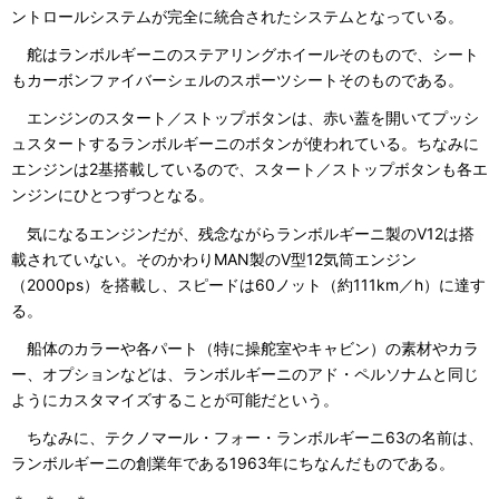
ントロールシステムが完全に統合されたシステムとなっている。
舵はランボルギーニのステアリングホイールそのもので、シート
もカーボンファイバーシェルのスポーツシートそのものである。
エンジンのスタート／ストップボタンは、赤い蓋を開いてプッシ
ュスタートするランボルギーニのボタンが使われている。ちなみに
エンジンは2基搭載しているので、スタート／ストップボタンも各エ
ンジンにひとつずつとなる。
気になるエンジンだが、残念ながらランボルギーニ製のV12は搭
載されていない。そのかわりMAN製のV型12気筒エンジン
（2000ps）を搭載し、スピードは60ノット（約111km／h）に達す
る。
船体のカラーや各パート（特に操舵室やキャビン）の素材やカラ
ー、オプションなどは、ランボルギーニのアド・ペルソナムと同じ
ようにカスタマイズすることが可能だという。
ちなみに、テクノマール・フォー・ランボルギーニ63の名前は、
ランボルギーニの創業年である1963年にちなんだものである。