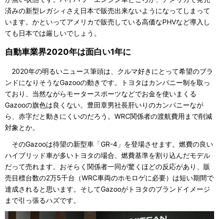
済みの新型レガシィさえ日本で販売出来ないようになってしまって
います。かといってアメリカで販売している高価なPHVなど導入し
ても日本では厳しいでしょう。
自動車業界2020年は面白い1年に
2020年の明るいニュース筆頭は、クルマ好きにとって希望のブラ
ンドになりそうなGazooの動きです。トヨタはカンパニー制を取っ
ており、当然ながらモータースポーツなどでお金を使いまくる
Gazooの旗色は良くない。豊田章男社長肝いりのカンパニーなが
ら、赤字だと動きにくいのだろう。WRC関係者の渡航費用まで削減
対象とか。
そのGazooは待望の新型車「GR-4」を登場させます。燃費の良い
ハイブリッド車が多いトヨタの場合、燃費基準を割り込んだモデル
だって売れます。おそらく関係者一同が驚くほどの反応があり、販
売目標台数の2万5千台（WRC車両のホモロゲに必要）は短い期間で
達成されると思います。そしてGazooがトヨタのブランドイメージ
まで引っ張るハズです。