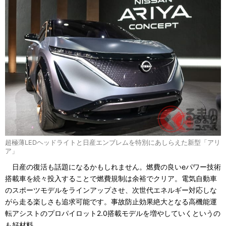
超極薄LEDヘッドライトと日産エンブレムを特別にあしらえた新型「アリ
ア」
日産の復活も話題になるかもしれません。燃費の良いeパワー技術
搭載車を続々投入することで燃費規制は余裕でクリア。電気自動車
のスポーツモデルをラインアップさせ、次世代エネルギー対応しな
がら走る楽しさも追求可能です。事故防止効果絶大となる高機能運
転アシストのプロパイロット2.0搭載モデルを増やしていくというの
も好材料。