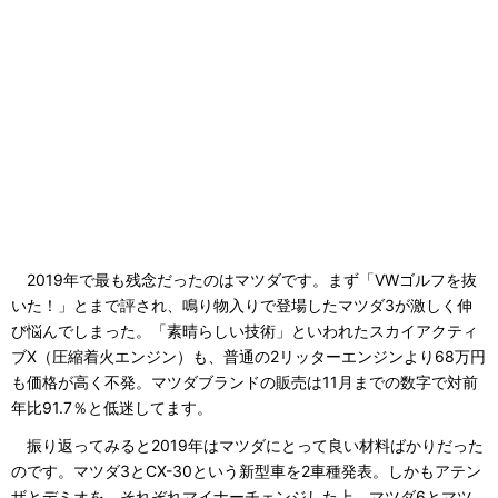
2019年で最も残念だったのはマツダです。まず「VWゴルフを抜
いた！」とまで評され、鳴り物入りで登場したマツダ3が激しく伸
び悩んでしまった。「素晴らしい技術」といわれたスカイアクティ
ブX（圧縮着火エンジン）も、普通の2リッターエンジンより68万円
も価格が高く不発。マツダブランドの販売は11月までの数字で対前
年比91.7％と低迷してます。
振り返ってみると2019年はマツダにとって良い材料ばかりだった
のです。マツダ3とCX-30という新型車を2車種発表。しかもアテン
ザとデミオを、それぞれマイナーチェンジした上、マツダ6とマツ