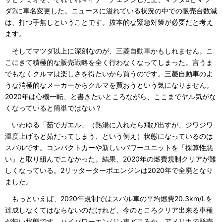
ダ2に車名変更した。ニュースに溢れている状況の中での販売台数減
は、打つ手無しということです。抜本的な緊急対策が必要だと考え
ます。
そしてマツダ以上に深刻なのが、三菱自動車かもしれません。こ
こにきて積極的な販売戦略を全く行わなくなってしまった。言うま
でもなくクルマは楽しさを得たいから買うのです。三菱自動車のよ
うな消極的なメーカーからクルマを買おうという気になりません。
2020年は心機一転、と書きたいところながら、ここまでヤル気がな
くなっていると簡単ではない？
いわゆる「茹でガエル」（熱湯に入れたら飛び出すが、ジワジワ
温度上げると茹だってしまう、という例え）状態になっているのは
スバルです。コンパクトカーや新しいパワーユニットを「採算性悪
い」と取り組んでこなかった。結果、2020年の燃費規制クリアが難
しくなっている。2リッターターボエンジンは2020年で全廃となり
ました。
もっといえば、2020年規制ではスバル車の平均燃費20.3km/Lを
達成しなくてはならないのだけれど、今のところクリア出来る車種
が無い状態です。ハイパワーエンジン車どころか、アメリカで発売