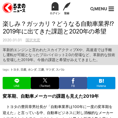
MENU
ログイン
登録
楽しみ？ガッカリ？どうなる自動車業界!?
2019年に出てきた課題と2020年の希望
2020.01.01
国沢光宏
革新的エンジンと言われたスカイアクティブXや、高速道では手離
し運転が可能となったプロパイロット2.0の登場など、革新的な技術
も登場した2019年。今後の課題と希望がみえてきました。
tags:
トヨタ
,
日産
,
ホンダ
,
三菱
,
マツダ
,
スバル
LINE
(Twitter)
FB
Hatena
変革期、自動車メーカーの課題も見えた2019年
トヨタの豊田章男社長が「自動車業界は100年に一度の変革期を
迎えた」と言っている中、自動車ビジネスに対し消極的なメーカー