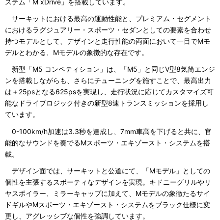
ステム「M xDrive」を搭載しています。
サーキットにおける最高の運動性能と、プレミアム・セグメント
におけるラグジュアリー・スポーツ・セダンとしての要素を合わせ
持つモデルとして、デザインと走行性能の両面において一目でMモ
デルとわかる、Mモデルの象徴的な存在です。
新型「M5 コンペティション」は、「M5」と同じV型8気筒エンジ
ンを搭載しながらも、さらにチューニングを施すことで、最高出力
は＋25psとなる625psを実現し、走行状況に応じてカスタマイズ可
能なドライブロジック付きの新型8速トランスミッションを採用し
ています。
0-100km/h加速は3.3秒を達成し、7mm車高を下げると共に、官
能的なサウンドを奏でるMスポーツ・エキゾースト・システムを搭
載。
デザイン面では、サーキットと公道にて、「Mモデル」としての
個性を主張するスポーティなデザインを実現。キドニーグリルやリ
ヤスポイラー、ミラーキャップに加えて、Mモデルの象徴たるサイ
ドギルやMスポーツ・エキゾースト・システムをブラック仕様に変
更し、アグレッシブな個性を強調しています。