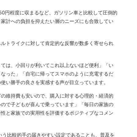
150円程度に収まるなど、ガソリン車と比較して圧倒的
、家計への負担を抑えたい層のニーズにも合致してい
ベルトライクに対して肯定的な反響が数多く寄せられ
しては、小回りが利いてこれ以上ないほど便利」「い
くなった」「自宅に帰ってスマホのように充電するだ
の使い勝手の良さを実感する声が目立っています。
の維持費も安いので、購入に対する心理的・経済的
いので子どもが喜んで乗っています」「毎日の家族の
済性と家族での実用性を評価するポジティブなコメン
いう比較的手の届きやすい設定であることも、普及を