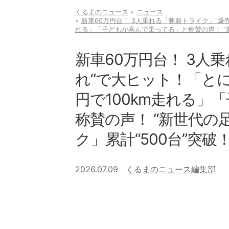
くるまのニュース
ニュース
新車60万円台！ 3人乗れる「斬新トライク」“爆
れる」「子どもが喜んで乗ってる」と称賛の声！ “新
新車60万円台！ 3人
れ”で大ヒット！「とに
円で100km走れる」
称賛の声！ “新世代の
ク」累計“500台”突破
2026.07.09
くるまのニュース編集部