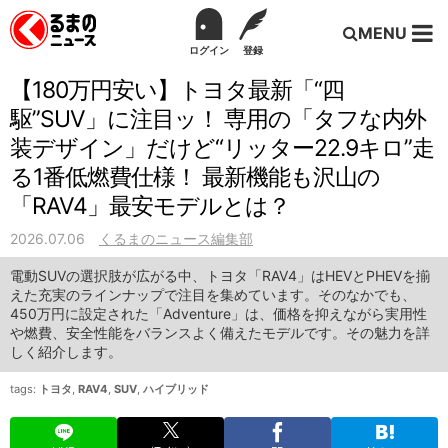
MENU
ログイン
登録
【180万円安い】トヨタ最新「“四
駆”SUV」に注目ッ！ 専用の「タフな内外
装デザイン」だけど“リッター22.9キロ”走
る1番低燃費仕様！ 最新機能も沢山の
「RAV4」最安モデルとは？
2026.07.06
くるまのニュース編集部
電動SUVの選択肢が広がる中、トヨタ「RAV4」はHEVとPHEVを揃
えた充実のラインナップで注目を集めています。そのなかでも、
450万円に設定された「Adventure」は、価格を抑えながら実用性
や燃費、安全性能をバランスよく備えたモデルです。その魅力を詳
しく紹介します。
tags:
トヨタ
,
RAV4
,
SUV
,
ハイブリッド