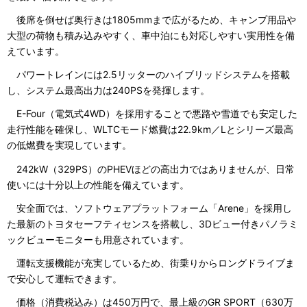
後席を倒せば奥行きは1805mmまで広がるため、キャンプ用品や
大型の荷物も積み込みやすく、車中泊にも対応しやすい実用性を備
えています。
パワートレインには2.5リッターのハイブリッドシステムを搭載
し、システム最高出力は240PSを発揮します。
E-Four（電気式4WD）を採用することで悪路や雪道でも安定した
走行性能を確保し、WLTCモード燃費は22.9km／Lとシリーズ最高
の低燃費を実現しています。
242kW（329PS）のPHEVほどの高出力ではありませんが、日常
使いには十分以上の性能を備えています。
安全面では、ソフトウェアプラットフォーム「Arene」を採用し
た最新のトヨタセーフティセンスを搭載し、3Dビュー付きパノラミ
ックビューモニターも用意されています。
運転支援機能が充実しているため、街乗りからロングドライブま
で安心して運転できます。
価格（消費税込み）は450万円で、最上級のGR SPORT（630万