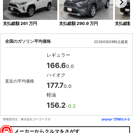
支払総額
261
万円
支払総額
290.9
万円
支払総額
全国のガソリン平均価格
2026/08/08時点最新
レギュラー
166.6
0.0
ハイオク
直近の平均価格
177.7
0.0
軽油
156.2
-0.2
情報提供元：株式会社ゴーゴーラボ
gogogsで詳細をみる
メーカーからクルマをさがす