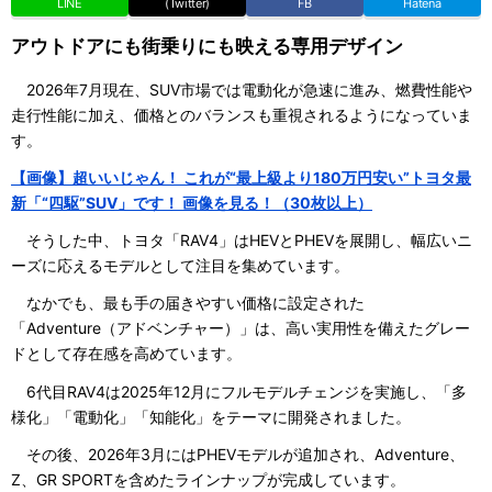
LINE
(Twitter)
FB
Hatena
アウトドアにも街乗りにも映える専用デザイン
2026年7月現在、SUV市場では電動化が急速に進み、燃費性能や
走行性能に加え、価格とのバランスも重視されるようになっていま
す。
【画像】超いいじゃん！ これが“最上級より180万円安い”トヨタ最
新「“四駆”SUV」です！ 画像を見る！（30枚以上）
そうした中、トヨタ「RAV4」はHEVとPHEVを展開し、幅広いニ
ーズに応えるモデルとして注目を集めています。
なかでも、最も手の届きやすい価格に設定された
「Adventure（アドベンチャー）」は、高い実用性を備えたグレー
ドとして存在感を高めています。
6代目RAV4は2025年12月にフルモデルチェンジを実施し、「多
様化」「電動化」「知能化」をテーマに開発されました。
その後、2026年3月にはPHEVモデルが追加され、Adventure、
Z、GR SPORTを含めたラインナップが完成しています。