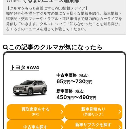
Writer:
くるまのニュース編集部
【クルマをもっと身近にするWEB情報メディア】
知的好奇心を満たすクルマの気になる様々な情報を紹介。新車情報・
試乗記・交通マナーやトラブル・道路事情まで魅力的なカーライフを
発信していきます。クルマについて「知らなかったことを知る喜び」
をくるまのニュースを通じて体験してください。
この記事のクルマが気になったら
トヨタ
RAV4
中古車価格
（税込）
65
〜730
万円
万円
新車価格
（税込）
450
〜490
万円
万円
買取査定をする
新車見積もり
（PR）
（外部リンク）
新車サブスクを探す
中古車を探す