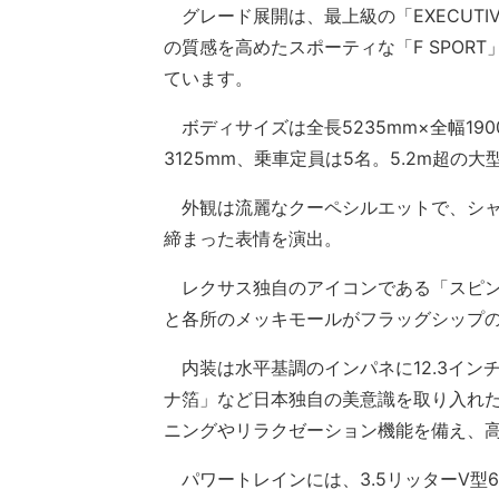
グレード展開は、最上級の「EXECUTIV
の質感を高めたスポーティな「F SPOR
ています。
ボディサイズは全長5235mm×全幅1900
3125mm、乗車定員は5名。5.2m超
外観は流麗なクーペシルエットで、シャ
締まった表情を演出。
レクサス独自のアイコンである「スピン
と各所のメッキモールがフラッグシップ
内装は水平基調のインパネに12.3イン
ナ箔」など日本独自の美意識を取り入れ
ニングやリラクゼーション機能を備え、
パワートレインには、3.5リッターV型6