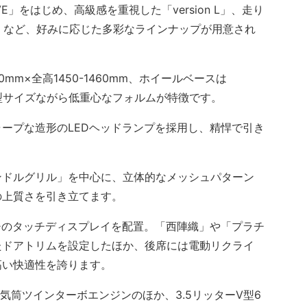
E」をはじめ、高級感を重視した「version L」、走り
T」など、好みに応じた多彩なラインナップが用意され
mm×全高1450-1460mm、ホイールベースは
の大型サイズながら低重心なフォルムが特徴です。
ープな造形のLEDヘッドランプを採用し、精悍で引き
ドルグリル」を中心に、立体的なメッシュパターン
の上質さを引き立てます。
チのタッチディスプレイを配置。「西陣織」や「プラチ
たドアトリムを設定したほか、後席には電動リクライ
高い快適性を誇ります。
気筒ツインターボエンジンのほか、3.5リッターV型6