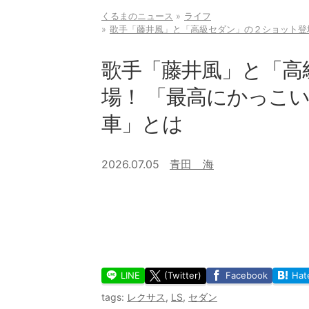
くるまのニュース
ライフ
歌手「藤井風」と「高級セダン」の２ショット登
歌手「藤井風」と「高
場！ 「最高にかっこ
車」とは
2026.07.05
青田 海
LINE
(Twitter)
Facebook
Hat
tags:
レクサス
,
LS
,
セダン