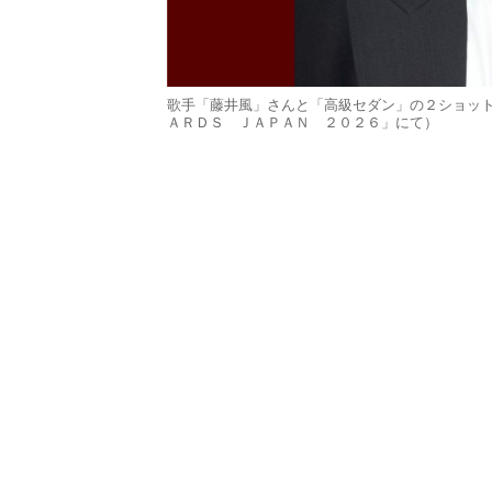
歌手「藤井風」さんと「高級セダン」の２ショットが
ＡＲＤＳ ＪＡＰＡＮ ２０２６」にて）