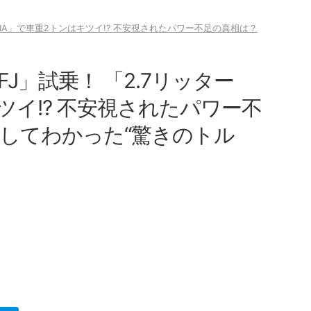
ーNA」で車重2トンはキツイ!? 不安視されたパワー不足の真相は？
J」試乗！ 「2.7リッター
ツイ!? 不安視されたパワー不
試してわかった“驚きのトル