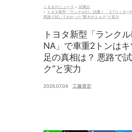
くるまのニュース
試乗記
トヨタ新型「ランクルFJ」試乗！ 「2.7リッタ
悪路で試してわかった“驚きのトルク”と実力
トヨタ新型「ランクルF
NA」で車重2トンはキ
足の真相は？ 悪路で
ク”と実力
2026.07.04
工藤貴宏