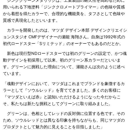
ジンクグリーンメタリックは、工業製品の耐久性を高めるために
用いられる下地塗料「ジンククロメートプライマー」の色味や質感
から着想を得たカラーで、合理的な機能美を、タフさとして色味や
質感で具現化したといいます。
カラーを開発したのは、マツダ デザイン本部 デザインクリエイシ
ョンスタジオ CMFデザイナーの瀬能 海翔さん。自身は1992年式の
初代ロードスター「Sリミテッド」のオーナーでもあるのだとか。
新色は現行型NDロードスターでは初のグリーンの設定で、かつ魂
動デザインを初採用して以来、初のグリーン系カラーだといいま
す。グリーンに挑戦した理由について、瀬能さんは次のように述べ
ています。
「魂動デザインにおいて、マツダはこれまでブランドを象徴するカ
ラーとして『ソウルレッド』を育ててきました。多くのお客様に
『マツダといえば赤』と認知いただけるようになった今だからこ
そ、私たちは新たな挑戦としてグリーンに取り組みました。
グリーンは、色相としてレッドの反対側に位置する色です。その
ため、ソウルレッドとは異なる印象を持ちながらも、同じマツダの
プロダクトとして魅力的に見えることを目指しました」