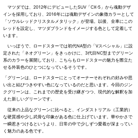
マツダでは、2012年にデビューしたSUV「CX-5」から魂動デザ
インを採用しており、2016年には魂動デザインの象徴カラーとして
「ソウルレッドクリスタルメタリック」が登場。以後、全車にこの
レッドを設定し、マツダブランドをイメージする色として定着して
います。
いっぽうで、ロードスターでは初代NA型の「Vスペシャル」に設
定された「ネオグリーン」をきっかけに、3代目NC型までグリーン
系のカラーを展開しており、こちらもロードスターの魅力を際立た
せる外装色のひとつになっているそうです。
「グリーンは、ロードスターにとってオーナーそれぞれの好みや思
い出と結びつきやすい色になっているのだと思います。今回のジン
クグリーンは、これまでの歴史を受け継ぎつつ、現代的な解釈を加
えた新しいグリーンです。
従来の上品なグリーンに比べると、インダストリアル（工業的）
な硬質感や少し武骨な印象がある色に仕上げています。華やかさで
一瞬惹きつけるというより、日常の中で少しずつ愛着が深まってい
く魅力のある色です。