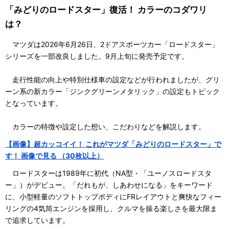
「みどりのロードスター」復活！ カラーのコダワリ
は？
マツダは2026年6月26日、2ドアスポーツカー「ロードスター」
シリーズを一部改良しました。9月上旬に発売予定です。
走行性能の向上や特別仕様車の設定などが行われましたが、グリ
ーン系の新カラー「ジンクグリーンメタリック」の設定もトピック
となっています。
カラーの特徴や設定した想い、こだわりなどを解説します。
【画像】超カッコイイ！ これがマツダ「みどりのロードスター」で
す！ 画像で見る （30枚以上）
ロードスターは1989年に初代（NA型・「ユーノスロードスタ
ー」）がデビュー。「だれもが、しあわせになる」をキーワード
に、小型軽量のソフトトップボディにFRレイアウトと爽快なフィー
リングの4気筒エンジンを採用し、クルマを操る楽しさを最大限ま
で追求しています。