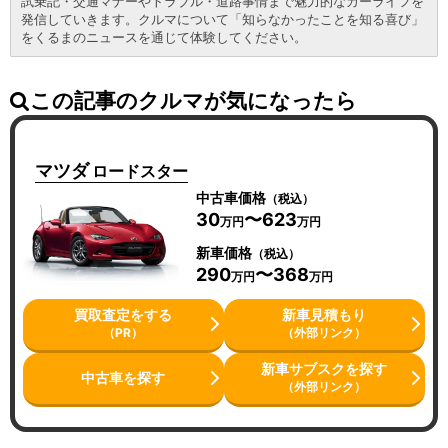
試乗記・交通マナーやトラブル・道路事情まで魅力的なカーライフを
発信していきます。クルマについて「知らなかったことを知る喜び」
をくるまのニュースを通じて体験してください。
この記事のクルマが気になったら
マツダ
ロードスター
中古車価格
（税込）
30
〜623
万円
万円
新車価格
（税込）
290
〜368
万円
万円
買取査定をする
新車見積もり
（PR）
（外部リンク）
新車サブスクを探す
中古車を探す
（外部リンク）