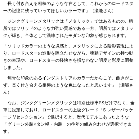
長く付き合える相棒のような存在として、これからのロードスタ
ーの記憶に残っていってほしいカラーです」（瀬能さん）
ジンクグリーンメタリックは「メタリック」ではあるものの、暗
所ではソリッドのような力強い質感である一方、明所ではメタリッ
クが輝き、全体として洗練されたモダンな印象が感じられます。
「ソリッドカラーのような塊感と、メタリックによる陰影表現によ
り、ロードスターの造形を際立たせながら、魂動デザインの持つ動
きの表現や、ロードスターの軽快さを損なわない明度と彩度に調整
しました。
無骨な印象のあるインダストリアルカラーだからこそ、飽きがこ
ず、長く付き合える相棒のような色になったと思います」（瀬能さ
ん）
なお、ジンクグリーンメタリックは特別仕様車PSだけでなく、全
車に設定しており、ロードスターの上級グレード「S レザーパッケ
ージ Vセレクション」で選択すると、歴代モデルにあったような
「グリーン外装×タン幌・内装」の往年の組み合わせが選択できま
す。