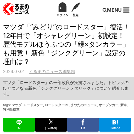
MENU
ログイン
登録
マツダ「“みどり”のロードスター」復活！
12年目で「オシャレグリーン」初設定！
歴代モデルほうふつの「緑×タンカラー」
も用意！ 新色「ジンクグリーン」設定の
理由は？
2026.07.01
くるまのニュース編集部
マツダ「ロードスター」の一部改良が実施されました。トピックの
ひとつとなる新色「ジンクグリーンメタリック」について紹介しま
す。
tags:
マツダ
,
ロードスター
,
ロードスターRF
,
まつだのニュース
,
オープンカー
,
新車
,
特別仕様車
LINE
(Twitter)
FB
Hatena