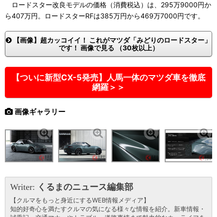
ロードスター改良モデルの価格（消費税込）は、295万9000円か
ら407万円。ロードスターRFは385万円から469万7000円です。
【画像】超カッコイイ！ これがマツダ「みどりのロードスター」
です！ 画像で見る （30枚以上）
【ついに新型CX-5発売】人馬一体のマツダ車を徹底
網羅＞＞
画像ギャラリー
Writer:
くるまのニュース編集部
【クルマをもっと身近にするWEB情報メディア】
知的好奇心を満たすクルマの気になる様々な情報を紹介。新車情報・