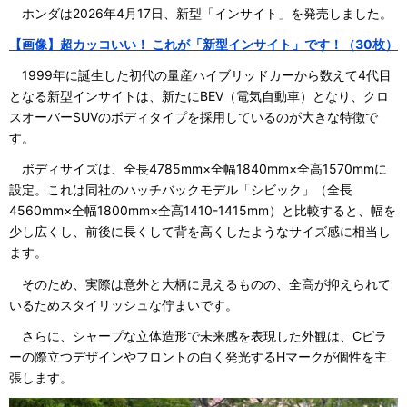
ホンダは2026年4月17日、新型「インサイト」を発売しました。
【画像】超カッコいい！ これが「新型インサイト」です！（30枚）
1999年に誕生した初代の量産ハイブリッドカーから数えて4代目
となる新型インサイトは、新たにBEV（電気自動車）となり、クロ
スオーバーSUVのボディタイプを採用しているのが大きな特徴で
す。
ボディサイズは、全長4785mm×全幅1840mm×全高1570mmに
設定。これは同社のハッチバックモデル「シビック」（全長
4560mm×全幅1800mm×全高1410-1415mm）と比較すると、幅を
少し広くし、前後に長くして背を高くしたようなサイズ感に相当し
ます。
そのため、実際は意外と大柄に見えるものの、全高が抑えられて
いるためスタイリッシュな佇まいです。
さらに、シャープな立体造形で未来感を表現した外観は、Cピラ
ーの際立つデザインやフロントの白く発光するHマークが個性を主
張します。