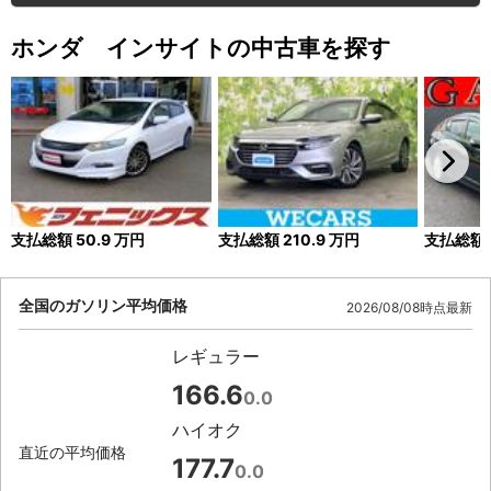
ホンダ インサイトの中古車を探す
支払総額
50.9
万円
支払総額
210.9
万円
支払総額
全国のガソリン平均価格
2026/08/08時点最新
レギュラー
166.6
0.0
ハイオク
直近の平均価格
177.7
0.0