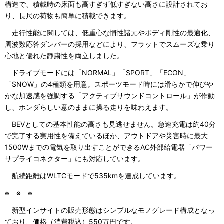
構造で、積載時の床面も高すぎず低すぎない高さに設計されてお
り、長尺の荷物も簡単に積載できます。
走行性能に関しては、低重心な慣性諸元やボディ剛性の最適化、
周波数応答ダンパーの採用などにより、フラットでスムーズな乗り
心地と優れた静粛性を両立しました。
ドライブモードには「NORMAL」「SPORT」「ECON」
「SNOW」の4種類を用意。スポーツモード時には滑らかで伸びや
かな加速感を強調する「アクティブサウンドコントロール」が作動
し、ホンダらしい意のままに操る走りを味わえます。
BEVとしての基本性能の高さも見逃せません。急速充電は約40分
で完了する実用性を備えているほか、アウトドアや災害時に最大
1500Wまでの電気を取り出すことができるAC外部給電器「パワー
サプライコネクター」にも対応しています。
航続距離はWLTCモードで535kmを達成しています。
※ ※ ※
新型インサイトの販売形態はシンプルなモノグレード構成となっ
ており、価格（消費税込）550万円です。