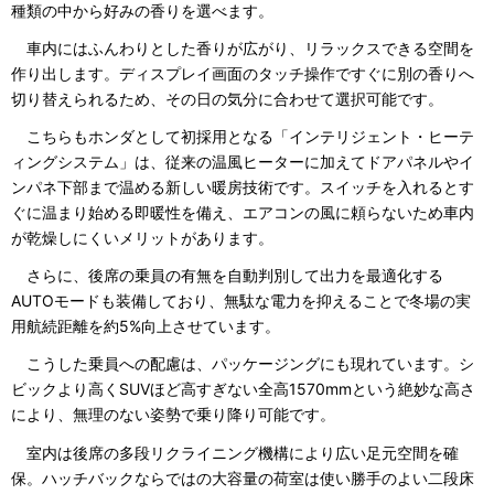
種類の中から好みの香りを選べます。
車内にはふんわりとした香りが広がり、リラックスできる空間を
作り出します。ディスプレイ画面のタッチ操作ですぐに別の香りへ
切り替えられるため、その日の気分に合わせて選択可能です。
こちらもホンダとして初採用となる「インテリジェント・ヒーテ
ィングシステム」は、従来の温風ヒーターに加えてドアパネルやイ
ンパネ下部まで温める新しい暖房技術です。スイッチを入れるとす
ぐに温まり始める即暖性を備え、エアコンの風に頼らないため車内
が乾燥しにくいメリットがあります。
さらに、後席の乗員の有無を自動判別して出力を最適化する
AUTOモードも装備しており、無駄な電力を抑えることで冬場の実
用航続距離を約5%向上させています。
こうした乗員への配慮は、パッケージングにも現れています。シ
ビックより高くSUVほど高すぎない全高1570mmという絶妙な高さ
により、無理のない姿勢で乗り降り可能です。
室内は後席の多段リクライニング機構により広い足元空間を確
保。ハッチバックならではの大容量の荷室は使い勝手のよい二段床