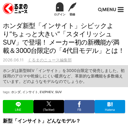
MENU
ログイン
登録
ホンダ新型「インサイト」シビックよ
り“ちょっと大きい”「スタイリッシュ
SUV」で登場！ メーカー初の新機能が満
載＆3000台限定の「4代目モデル」とは！
2026.06.11
くるまのニュース編集部
ホンダは新型BEV「インサイト」を3000台限定で発売しました。初
採用のアロマや乾燥しにくい暖房など、革新的な新機能を多数備え
ています。どのようなモデルなのでしょうか。
tags:
ホンダ
,
インサイト
,
EV/PHEV
,
SUV
LINE
(Twitter)
FB
Hatena
新型「インサイト」どんなモデル？