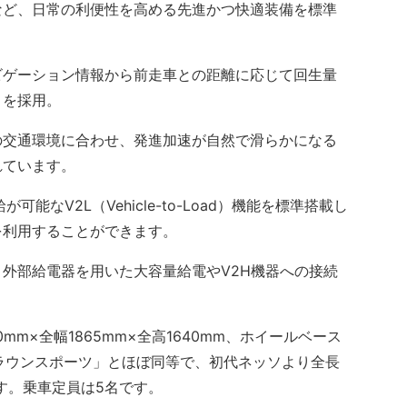
など、日常の利便性を高める先進かつ快適装備を標準
ゲーション情報から前走車との距離に応じて回生量
」を採用。
交通環境に合わせ、発進加速が自然で滑らかになる
れています。
能なV2L（Vehicle-to-Load）機能を標準搭載し
を利用することができます。
、外部給電器を用いた大容量給電やV2H機器への接続
m×全幅1865mm×全高1640mm、ホイールベース
クラウンスポーツ」とほぼ同等で、初代ネッソより全長
す。乗車定員は5名です。