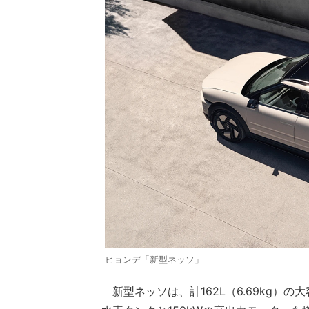
ヒョンデ「新型ネッソ」
新型ネッソは、計162L（6.69kg）の大