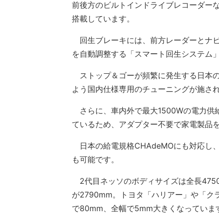
前後方のビルトインドライブレコーダー
搭載しています。
回生ブレーキには、前方レーダーとナビ
を自動調整する「スマート回生システム
ストップ＆ゴーが頻繁に発生する日本の
よう国内仕様専用のチューニングが施さ
さらに、車内外で最大1500Wの電力供給が可
ているため、アダプター不要で家電製品
日本の給電規格CHAdeMOにも対応し
も可能です。
2代目ネッソのボディサイズは全長4750m
が2790mm。トヨタ「ハリアー」や「
で80mm、全幅で5mm大きくなっていま