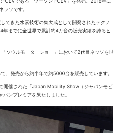
FCEVである「ツーソン FCEV」を発売。2018年に
代ネッソです。
してきた水素技術の集大成として開発されたテクノ
24年までに全世界で累計約4万台の販売実績を誇るヒ
た「ソウルモーターショー」において2代目ネッソを世
、発売から約半年で約5000台を販売しています。
された「Japan Mobility Show（ジャパンモビ
ジャパンプレミアを果たしました。