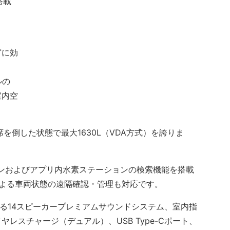
搭載
どに効
ルの
室内空
を倒した状態で最大1630L（VDA方式）を誇りま
ョンおよびアプリ内水素ステーションの検索機能を搭載
k」による車両状態の遠隔確認・管理も対応です。
fsenによる14スピーカープレミアムサウンドシステム、室内指
レスチャージ（デュアル）、USB Type-Cポート、