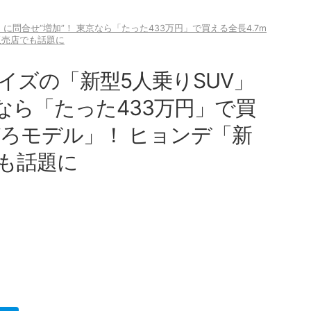
に問合せ“増加”！ 東京なら「たった433万円」で買える全長4.7m
販売店でも話題に
イズの「新型5人乗りSUV」
京なら「たった433万円」で買
びろモデル」！ ヒョンデ「新
も話題に