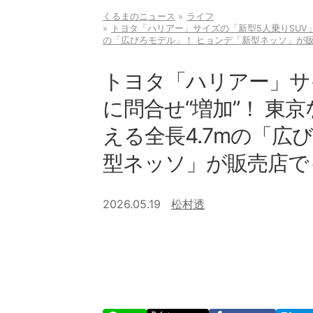
くるまのニュース
ライフ
トヨタ「ハリアー」サイズの「新型5人乗りSUV」
の「広びろモデル」！ ヒョンデ「新型ネッソ」が
トヨタ「ハリアー」サ
に問合せ“増加”！ 東
える全長4.7mの「広
型ネッソ」が販売店で
2026.05.19
松村透